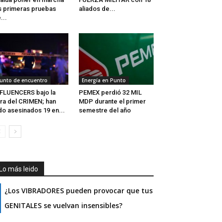
s primeras pruebas
aliados de...
...
unto de encuentro
Energía en Punto
FLUENCERS bajo la
PEMEX perdió 32 MIL
ra del CRIMEN; han
MDP durante el primer
do asesinados 19 en...
semestre del año
Lo más leido
¿Los VIBRADORES pueden provocar que tus
GENITALES se vuelvan insensibles?