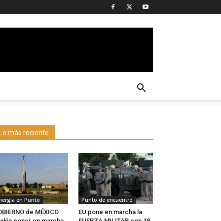
Lo más reciente
nergía en Punto
Punto de encuentro
OBIERNO de MÉXICO
EU pone en marcha la
alúa poner en marcha
FUERZA MILITAR con 18