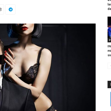
la
de
P
IN
mi
si