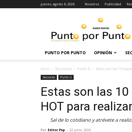
jueves, agosto 6, 2026
Nosotros
Publicidad
Re
Punto
por
punto
PUNTO POR PUNTO
OPINIÓN
SE
Inicio
Secciones
Punto G
Estas son las 10 exp
Secciones
Punto G
Estas son las 10
HOT para realiza
Sal de lo cotidiano y atrévete a realiz
Por
Editor Pxp
-
22 junio, 2026