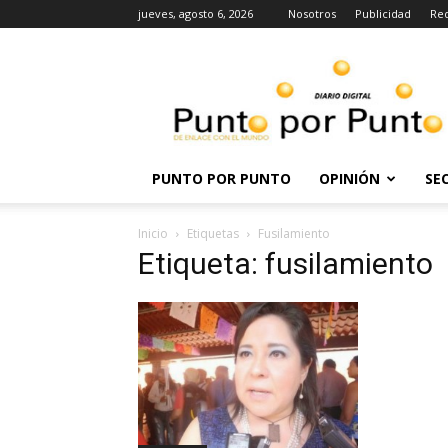
jueves, agosto 6, 2026
Nosotros
Publicidad
Re
Punto
por
punto
PUNTO POR PUNTO
OPINIÓN
SE
Inicio
Etiquetas
Fusilamiento
Etiqueta: fusilamiento