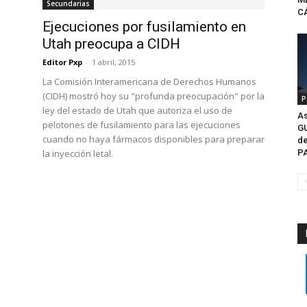
Secundarias
CÁ
Ejecuciones por fusilamiento en
Utah preocupa a CIDH
Editor Pxp
-
1 abril, 2015
La Comisión Interamericana de Derechos Humanos
(CIDH) mostró hoy su "profunda preocupación" por la
P
ley del estado de Utah que autoriza el uso de
As
pelotones de fusilamiento para las ejecuciones
G
cuando no haya fármacos disponibles para preparar
de
la inyección letal.
P