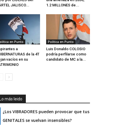
RTEL JALISCO...
1.2 MILLONES de...
olítica en Punto
Política en Punto
pirantes a
Luis Donaldo COLOSIO
UBERNATURAS de la 4T
podría perfilarse como
jan vacíos en su
candidato de MC a la...
ATRIMONIO
Lo más leido
¿Los VIBRADORES pueden provocar que tus
GENITALES se vuelvan insensibles?