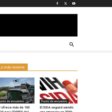
Lo más reciente
unto de encuentro
Punto de encuentro
 ofrece más de 100
El SIDA seguirá siendo
D por LÍDERES del
una amenaza en 2030;