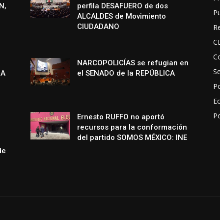
N,
perfila DESAFUERO de dos
P
ALCALDES de Movimiento
CIUDADANO
R
C
Co
NARCOPOLICÍAS se refugian en
S
NA
el SENADO de la REPÚBLICA
Po
E
P
Ernesto RUFFO no aportó
recursos para la conformación
del partido SOMOS MÉXICO: INE
de