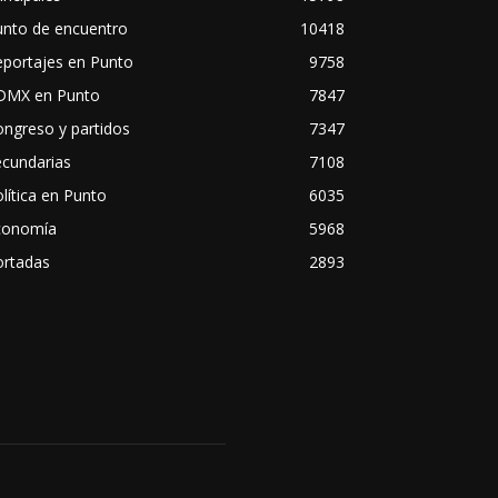
unto de encuentro
10418
eportajes en Punto
9758
DMX en Punto
7847
ngreso y partidos
7347
ecundarias
7108
lítica en Punto
6035
conomía
5968
ortadas
2893