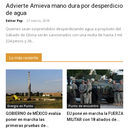
Advierte Amieva mano dura por desperdicio
de agua
Editor Pxp
-
27 marzo, 2018
Quienes sean sorprendidos desperdiciando agua a propósito del
Sábado de Gloria serán sancionados con una multa de hasta 3 mil
224 pesos y 36...
Lo más reciente
Energía en Punto
Punto de encuentro
GOBIERNO de MÉXICO evalúa
EU pone en marcha la FUERZA
poner en marcha las
MILITAR con 18 aliados de...
primeras pruebas de...