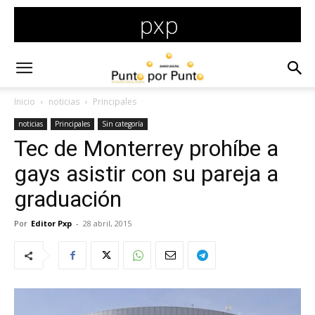
Inicio
noticias
Principales
noticias
Principales
Sin categoría
Tec de Monterrey prohíbe a
gays asistir con su pareja a
graduación
Por
Editor Pxp
-
28 abril, 2015