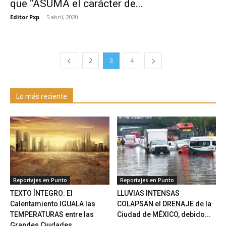
que “ASUMA el carácter de...
Editor Pxp
-
5 abril, 2020
2
3
4
Lo más reciente
Reportajes en Punto
Reportajes en Punto
TEXTO ÍNTEGRO: El
LLUVIAS INTENSAS
Calentamiento IGUALA las
COLAPSAN el DRENAJE de la
TEMPERATURAS entre las
Ciudad de MÉXICO, debido...
Grandes Ciudades...