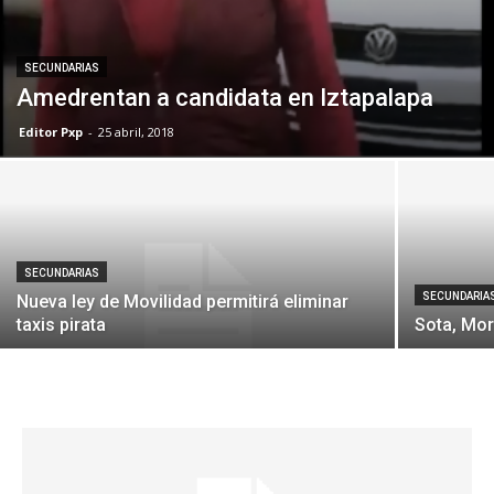
SECUNDARIAS
Amedrentan a candidata en Iztapalapa
Editor Pxp
-
25 abril, 2018
SECUNDARIAS
SECUNDARIA
Nueva ley de Movilidad permitirá eliminar
taxis pirata
Sota, Mor