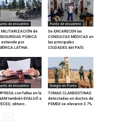
unto de encuentro
Punto de encuentro
 MILITARIZACIÓN de
Se ENCARECEN las
a SEGURIDAD PÚBICA
CONSULTAS MÉDICAS en
 extiende por
las principales
MÉRICA LATINA
CIUDADES del PAÍS
unto de encuentro
Energía en Punto
PRESA con fallas en la
TOMAS CLANDESTINAS
NAM también EVALUÓ a
detectadas en ductos de
ECES; obtuvo...
PEMEX se elevaron 3.7%