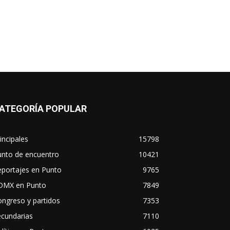
ATEGORÍA POPULAR
incipales
15798
unto de encuentro
10421
eportajes en Punto
9765
DMX en Punto
7849
ngreso y partidos
7353
ecundarias
7110