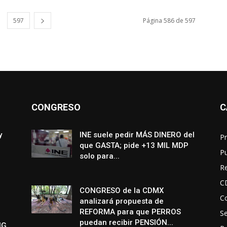
597
Página 586 de 597
CONGRESO
C
y
INE suele pedir MÁS DINERO del
Pr
que GASTA; pide +13 MIL MDP
P
solo para...
R
C
CONGRESO de la CDMX
Co
analizará propuesta de
REFORMA para que PERROS
S
puedan recibir PENSIÓN...
NG