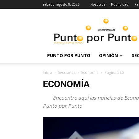
sábado, agosto 8, 2026
Nosotros
Publicidad
Re
Punto
por
punto
PUNTO POR PUNTO
OPINIÓN
SE
Inicio
Secciones
Economía
Página 586
ECONOMÍA
Encuentre aquí las noticias de Econo
Punto por Punto