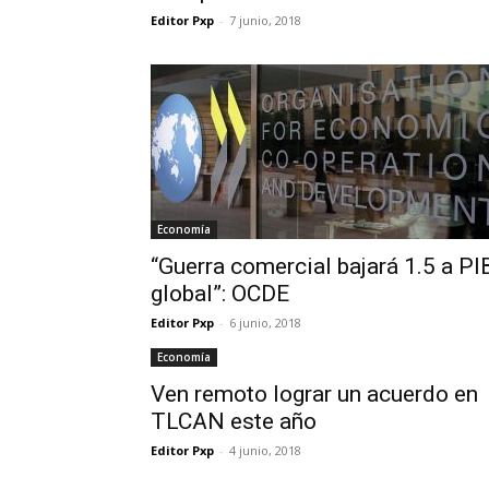
Editor Pxp
-
7 junio, 2018
Economía
“Guerra comercial bajará 1.5 a PI
global”: OCDE
Editor Pxp
-
6 junio, 2018
Economía
Ven remoto lograr un acuerdo en
TLCAN este año
Editor Pxp
-
4 junio, 2018