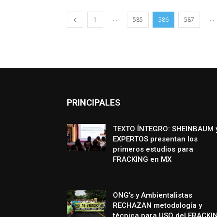
...
...
1
585
586
587
PRINCIPALES
TEXTO ÍNTEGRO: SHEINBAUM 
EXPERTOS presentan los
primeros estudios para
FRACKING en MX
ONG’s y Ambientalistas
RECHAZAN metodología y
técnica para USO del FRACKI