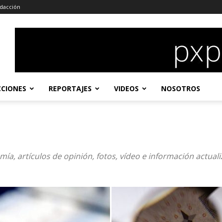
dacción
CCIONES
REPORTAJES
VIDEOS
NOSOTROS
mía, artículos de opinión, fotos, vídeo e información actua