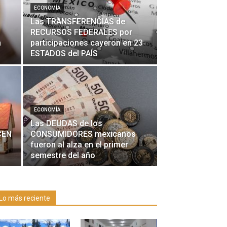
ECONOMÍA
Las TRANSFERENCIAS de
RECURSOS FEDERALES por
n
participaciones cayeron en 23
ESTADOS del PAÍS
ECONOMÍA
Las DEUDAS de los
CEN
CONSUMIDORES mexicanos
fueron al alza en el primer
semestre del año
Lo más reciente