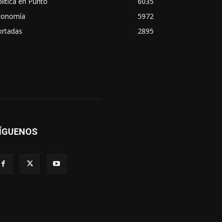
lítica en Punto
6035
conomía
5972
ortadas
2895
ÍGUENOS