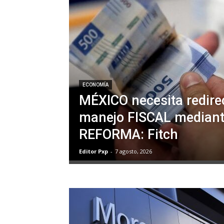
ECONOMÍA
MÉXICO necesita redire
manejo FISCAL mediant
REFORMA: Fitch
Editor Pxp
-
7 agosto, 2026