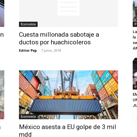
Economía
P
La
ón
Cuesta millonada sabotaje a
l
ductos por huachicoleros
se
A
Editor Pxp
-
7 junio, 2018
P
EM
U
JU
Economía
á
México asesta a EU golpe de 3 mil
mdd