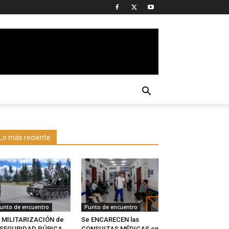
Lo más reciente
unto de encuentro
Punto de encuentro
 MILITARIZACIÓN de
Se ENCARECEN las
a SEGURIDAD PÚBICA
CONSULTAS MÉDICAS en