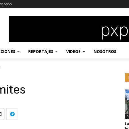
dacción
CCIONES
REPORTAJES
VIDEOS
NOSOTROS
s
ímites
P
La
l