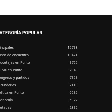
ATEGORÍA POPULAR
incipales
15798
unto de encuentro
10421
eportajes en Punto
9765
DMX en Punto
7849
ngreso y partidos
7353
ecundarias
7110
lítica en Punto
6035
conomía
5972
ortadas
2895