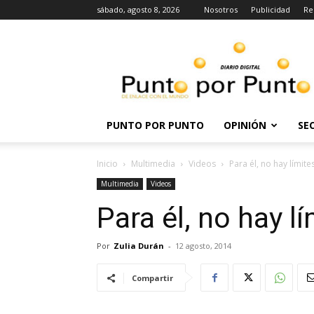
sábado, agosto 8, 2026
Nosotros
Publicidad
Re
Punto
por
punto
PUNTO POR PUNTO
OPINIÓN
SE
Inicio
Multimedia
Videos
Para él, no hay límite
Multimedia
Videos
Para él, no hay l
Por
Zulia Durán
-
12 agosto, 2014
Compartir