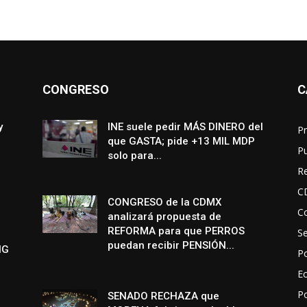
CONGRESO
C
y
INE suele pedir MÁS DINERO del
Pr
que GASTA; pide +13 MIL MDP
P
solo para...
R
C
CONGRESO de la CDMX
Co
analizará propuesta de
REFORMA para que PERROS
S
puedan recibir PENSIÓN...
NG
Po
E
P
SENADO RECHAZA que