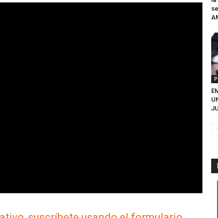
se
A
P
EM
U
JU
ativo, suscríbete usando el formulario