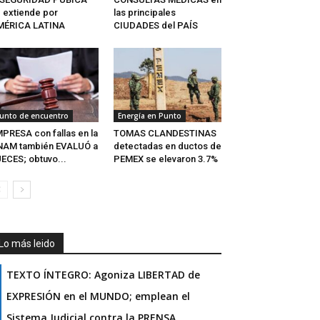
 extiende por
las principales
MÉRICA LATINA
CIUDADES del PAÍS
unto de encuentro
Energía en Punto
PRESA con fallas en la
TOMAS CLANDESTINAS
NAM también EVALUÓ a
detectadas en ductos de
ECES; obtuvo...
PEMEX se elevaron 3.7%
Lo más leido
TEXTO ÍNTEGRO: Agoniza LIBERTAD de
EXPRESIÓN en el MUNDO; emplean el
Sistema Judicial contra la PRENSA