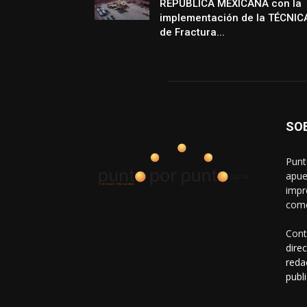
REPÚBLICA MEXICANA con la
implementación de la TÉCNIC
de Fractura...
SO
Punt
apue
impr
come
Cont
dire
reda
publ