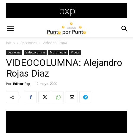
Inicio
Secciones
Videocolumna
Secciones
Videocolumna
Multimedia
Videos
VIDEOCOLUMNA: Alejandro
Rojas Díaz
Por
Editor Pxp
-
12 mayo, 2020