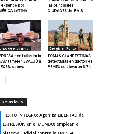
 extiende por
las principales
MÉRICA LATINA
CIUDADES del PAÍS
unto de encuentro
Energía en Punto
PRESA con fallas en la
TOMAS CLANDESTINAS
NAM también EVALUÓ a
detectadas en ductos de
ECES; obtuvo...
PEMEX se elevaron 3.7%
Lo más leido
TEXTO ÍNTEGRO: Agoniza LIBERTAD de
EXPRESIÓN en el MUNDO; emplean el
Sistema Judicial contra la PRENSA