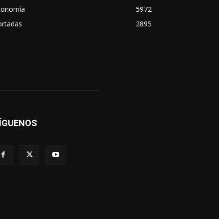
conomía
5972
ortadas
2895
ÍGUENOS