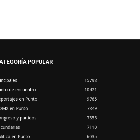
ATEGORÍA POPULAR
incipales
15798
unto de encuentro
10421
eportajes en Punto
9765
DMX en Punto
7849
ngreso y partidos
7353
ecundarias
7110
lítica en Punto
6035