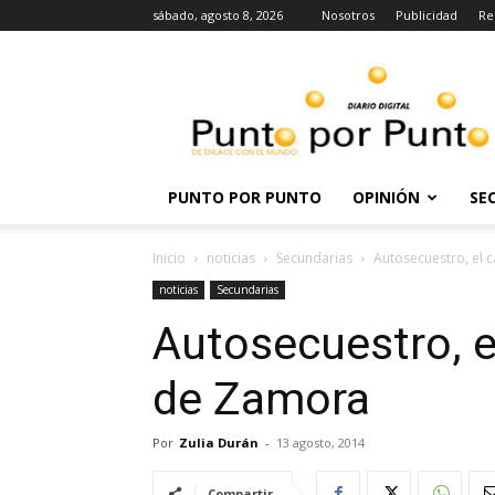
sábado, agosto 8, 2026
Nosotros
Publicidad
Re
Punto
por
punto
PUNTO POR PUNTO
OPINIÓN
SE
Inicio
noticias
Secundarias
Autosecuestro, el 
noticias
Secundarias
Autosecuestro, e
de Zamora
Por
Zulia Durán
-
13 agosto, 2014
Compartir