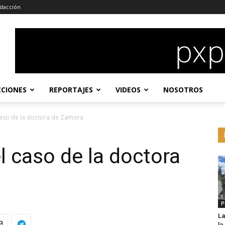
dacción
CCIONES
REPORTAJES
VIDEOS
NOSOTROS
caso de la doctora de Zamora
l caso de la doctora
P
La
l