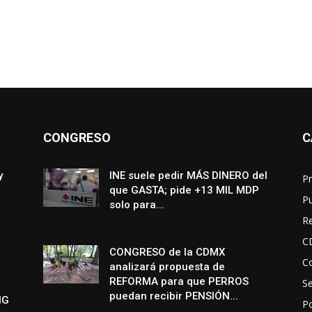
CONGRESO
C
y
INE suele pedir MÁS DINERO del
Pr
que GASTA; pide +13 MIL MDP
P
solo para...
R
C
CONGRESO de la CDMX
Co
analizará propuesta de
REFORMA para que PERROS
S
puedan recibir PENSIÓN...
NG
Po