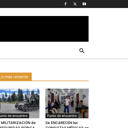
Lo más reciente
unto de encuentro
Punto de encuentro
 MILITARIZACIÓN de
Se ENCARECEN las
a SEGURIDAD PÚBICA
CONSULTAS MÉDICAS en