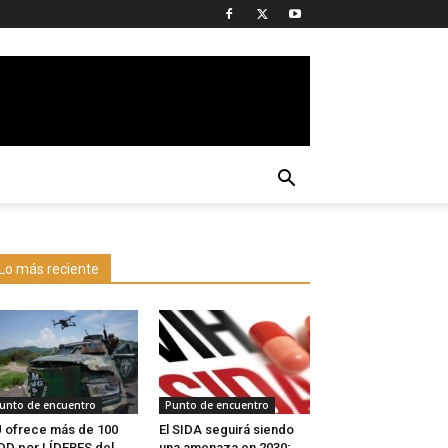
Lo más reciente
unto de encuentro
Punto de encuentro
 ofrece más de 100
El SIDA seguirá siendo
D por LÍDERES del
una amenaza en 2030;