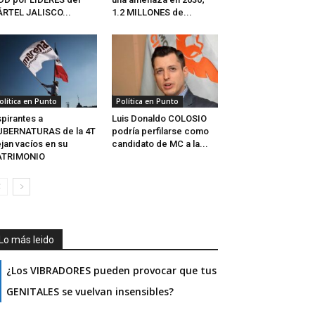
RTEL JALISCO...
1.2 MILLONES de...
olítica en Punto
Política en Punto
pirantes a
Luis Donaldo COLOSIO
UBERNATURAS de la 4T
podría perfilarse como
jan vacíos en su
candidato de MC a la...
ATRIMONIO
Lo más leido
¿Los VIBRADORES pueden provocar que tus
GENITALES se vuelvan insensibles?