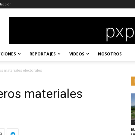
dacción
CCIONES
REPORTAJES
VIDEOS
NOSOTROS
os materiales electorales
eros materiales
P
EU
MD