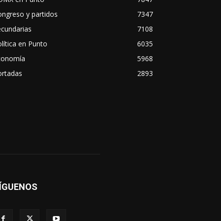
ngreso y partidos
7347
ecundarias
7108
lítica en Punto
6035
conomía
5968
ortadas
2893
ÍGUENOS