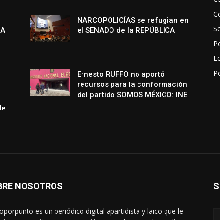
Co
NARCOPOLICÍAS se refugian en
S
NA
el SENADO de la REPÚBLICA
Po
E
P
Ernesto RUFFO no aportó
recursos para la conformación
del partido SOMOS MÉXICO: INE
de
BRE NOSOTROS
S
oporpunto es un periódico digital apartidista y laico que le