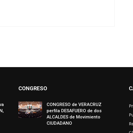
CONGRESO
C
va
CONGRESO de VERACRUZ
Pr
N,
perfila DESAFUERO de dos
P
ALCALDES de Movimiento
CIUDADANO
R
C