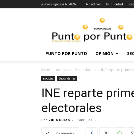
jueves, agosto 6, 2026
Nosotros
Publicidad
Re
Punto
por
punto
PUNTO POR PUNTO
OPINIÓN
SE
Inicio
noticias
Secundarias
INE reparte primer
noticias
Secundarias
INE reparte prim
electorales
Por
Zulia Durán
-
13 abril, 2015
Compartir