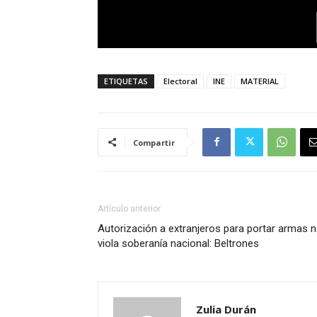
ETIQUETAS
Electoral
INE
MATERIAL
Compartir
Artículo anterior
Autorización a extranjeros para portar armas 
viola soberanía nacional: Beltrones
Zulia Durán