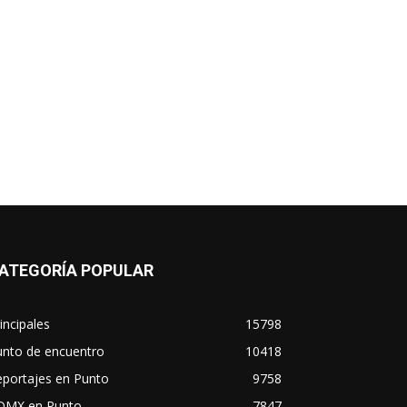
ATEGORÍA POPULAR
incipales
15798
unto de encuentro
10418
eportajes en Punto
9758
DMX en Punto
7847