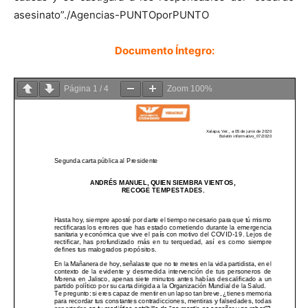
asesinato”./Agencias-PUNTOporPUNTO
Documento Íntegro:
Página
1
/
4
Zoom
100%