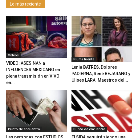
Lo más reciente
Videos
Pluma fuente
VIDEO: ASESINAN a
Lenia BATRES, Dolores
INFLUENCER MEXICANO en
PADIERNA, René BEJARANO y
plena transmisión en VIVO
Ulises LARA ¡Maestros del...
en...
Punto de encuentro
Punto de encuentro
Las personas con ESTUDIOS
El SIDA seguirá siendo una