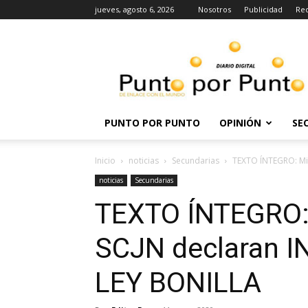
jueves, agosto 6, 2026
Nosotros
Publicidad
Re
Punto
por
punto
PUNTO POR PUNTO
OPINIÓN
SE
Inicio
noticias
Secundarias
TEXTO ÍNTEGRO: Mi
noticias
Secundarias
TEXTO ÍNTEGRO: 
SCJN declaran 
LEY BONILLA