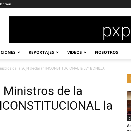
dacción
CCIONES
REPORTAJES
VIDEOS
NOSOTROS
nistros de la SCJN declaran INCONSTITUCIONAL la LEY BONILLA
Ministros de la
INCONSTITUCIONAL la
C
Ar
co