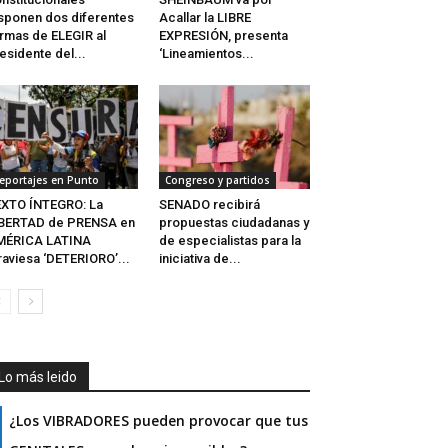
sponen dos diferentes
Acallar la LIBRE
rmas de ELEGIR al
EXPRESIÓN, presenta
esidente del...
‘Lineamientos...
eportajes en Punto
Congreso y partidos
XTO ÍNTEGRO: La
SENADO recibirá
IBERTAD de PRENSA en
propuestas ciudadanas y
MÉRICA LATINA
de especialistas para la
raviesa ‘DETERIORO’...
iniciativa de...
Lo más leido
¿Los VIBRADORES pueden provocar que tus