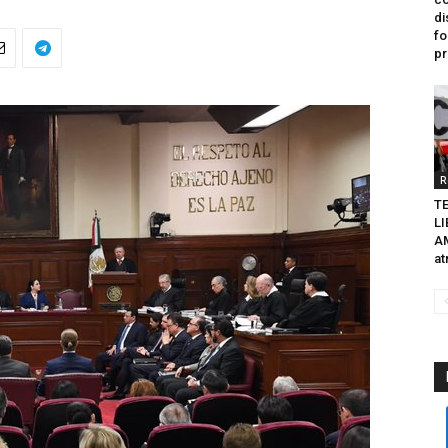
di
fo
pr
R
TE
L
A
at