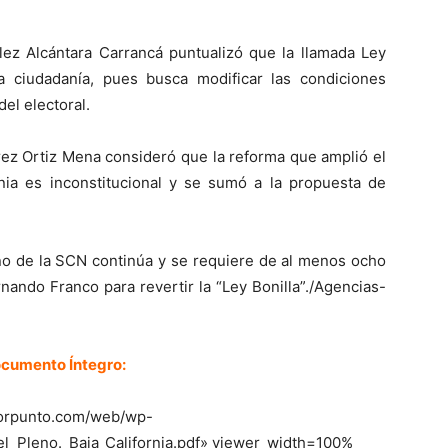
lez Alcántara Carrancá puntualizó que la llamada Ley
la ciudadanía, pues busca modificar las condiciones
el electoral.
rrez Ortiz Mena consideró que la reforma que amplió el
nia es inconstitucional y se sumó a la propuesta de
no de la SCN continúa y se requiere de al menos ocho
nando Franco para revertir la “Ley Bonilla”./Agencias-
cumento Íntegro:
porpunto.com/web/wp-
l_Pleno._Baja_California.pdf» viewer_width=100%