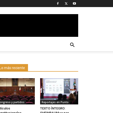
Lo más reciente
ongreso y partidos
Reportajes en Punto
tículos
TEXTO ÍNTEGRO:
nstitucionales
SHEINBAUM va por