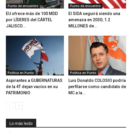
Punto de encuentro
Punto de encuentro
EU ofrece más de 100 MDD
El SIDA seguirá siendo una
por LÍDERES del CÁRTEL
amenaza en 2030; 1.2
JALISCO...
MILLONES de...
Política en Punto
Política en Punto
Aspirantes a GUBERNATURAS
Luis Donaldo COLOSIO podría
de la 4T dejan vacíos en su
perfilarse como candidato de
PATRIMONIO
MC a la...
Lo más leido