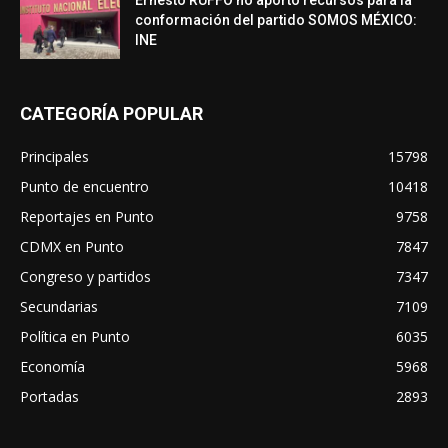
Ernesto RUFFO no aportó recursos para la
conformación del partido SOMOS MÉXICO:
INE
CATEGORÍA POPULAR
Principales
15798
Punto de encuentro
10418
Reportajes en Punto
9758
CDMX en Punto
7847
Congreso y partidos
7347
Secundarias
7109
Política en Punto
6035
Economía
5968
Portadas
2893