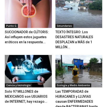
Punto G
Secundarias
SUCCIONADOR de CLÍTORIS:
TEXTO ÍNTEGRO: Los
Así influyen estos juguetes
DESASTRES NATURALES
eróticos en la respuesta...
DESPLAZAN a MÁS de 1
MILLÓN...
Ciencia y tecnología
Ecología y Medio Ambiente
Solo 97 MILLONES de
Las TEMPORADAS de
MEXICANOS son USUARIOS
HURACANES y LLUVIAS
de INTERNET; hay rezago...
causan ENFERMEDADES
desde BACTERIANAS hasta...