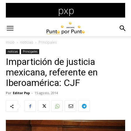
Inicio
noticias
Principales
noticias
Principales
Impartición de justicia
mexicana, referente en
Iberoamérica: CJF
Por
Editor Pxp
-
15 agosto, 2014