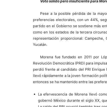
Voto sólido pero insuficiente para Mo
Pese a la posible pérdida de la mayo
preferencias electorales, con un 44%, se
partido en el Gobierno se sostiene más en
como en los estados de la tercera circunsc
representación proporcional: Campeche, 
Yucatán.
Morena fue fundado en 2011 por Lóp
Revolución Democrática (PRD) para impulsa
perdió frente al candidato del PRI Enrique
llevó rápidamente a la joven formación pol
entonces se ha mantenido entre las preferen
La efervescencia de Morena llevó como 
gobernó México durante el siglo XX, que 
La caída del PRI ocurrió también tres c