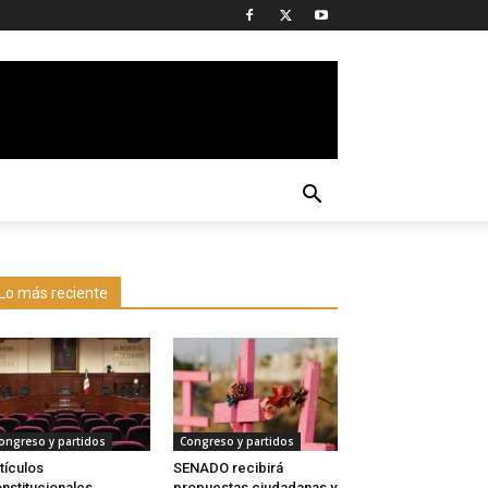
Lo más reciente
ongreso y partidos
Congreso y partidos
tículos
SENADO recibirá
nstitucionales
propuestas ciudadanas y