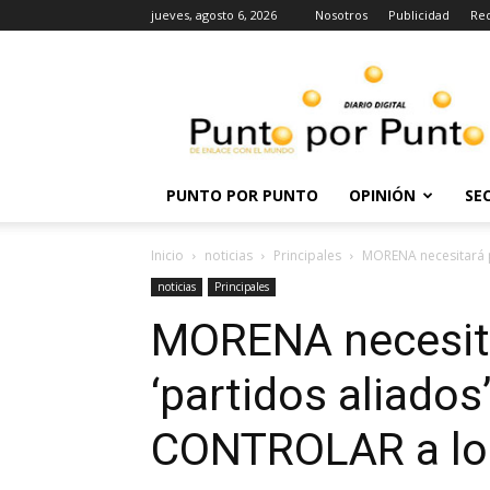
jueves, agosto 6, 2026
Nosotros
Publicidad
Re
Punto
por
punto
PUNTO POR PUNTO
OPINIÓN
SE
Inicio
noticias
Principales
MORENA necesitará p
noticias
Principales
MORENA necesita
‘partidos aliados
CONTROLAR a l