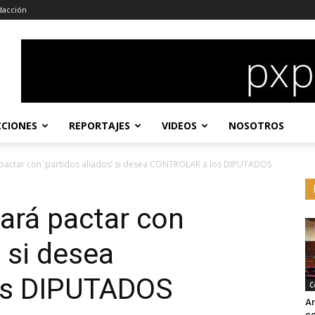
dacción
CCIONES
REPORTAJES
VIDEOS
NOSOTROS
actar con ‘partidos aliados’ si desea CONTROLAR a los DIPUTADOS
rá pactar con
’ si desea
os DIPUTADOS
C
Ar
co