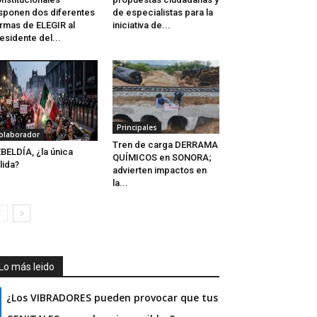
sponen dos diferentes
de especialistas para la
rmas de ELEGIR al
iniciativa de...
esidente del...
Principales
olaborador
Tren de carga DERRAMA
BELDÍA, ¿la única
QUÍMICOS en SONORA;
lida?
advierten impactos en
la...
Lo más leido
¿Los VIBRADORES pueden provocar que tus