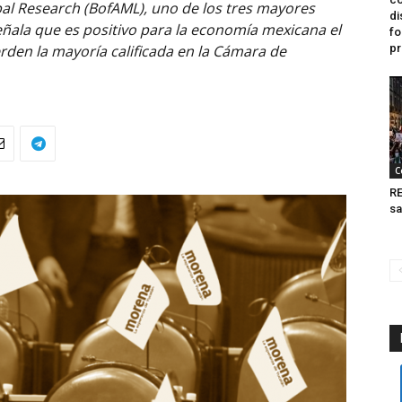
bal Research (BofAML), uno de los tres mayores
di
eñala que es positivo para la economía mexicana el
fo
rden la mayoría calificada en la Cámara de
pr
C
RE
sa