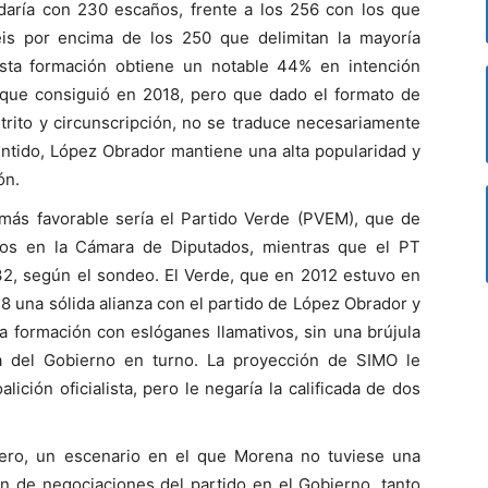
aría con 230 escaños, frente a los 256 con los que
eis por encima de los 250 que delimitan la mayoría
esta formación obtiene un notable 44% en intención
 que consiguió en 2018, pero que dado el formato de
trito y circunscripción, no se traduce necesariamente
ntido, López Obrador mantiene una alta popularidad y
ón.
más favorable sería el Partido Verde (PVEM), que de
ntos en la Cámara de Diputados, mientras que el PT
 32, según el sondeo. El Verde, que en 2012 estuvo en
8 una sólida alianza con el partido de López Obrador y
a formación con eslóganes llamativos, sin una brújula
da del Gobierno en turno. La proyección de SIMO le
lición oficialista, pero le negaría la calificada de dos
lero, un escenario en el que Morena no tuviese una
ón de negociaciones del partido en el Gobierno, tanto