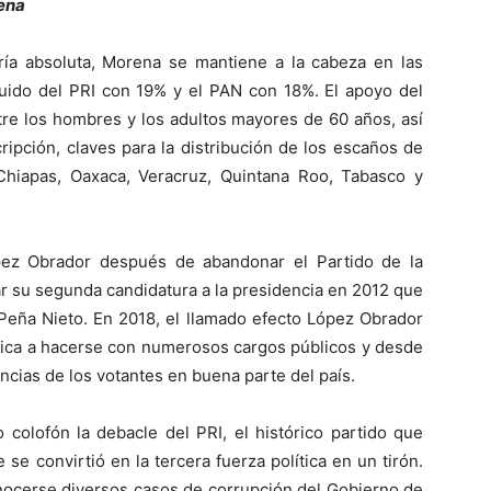
rena
ría absoluta, Morena se mantiene a la cabeza en las
guido del PRI con 19% y el PAN con 18%. El apoyo del
tre los hombres y los adultos mayores de 60 años, así
ripción, claves para la distribución de los escaños de
Chiapas, Oaxaca, Veracruz, Quintana Roo, Tabasco y
ez Obrador después de abandonar el Partido de la
r su segunda candidatura a la presidencia en 2012 que
 Peña Nieto. En 2018, el llamado efecto López Obrador
ítica a hacerse con numerosos cargos públicos y desde
cias de los votantes en buena parte del país.
colofón la debacle del PRI, el histórico partido que
se convirtió en la tercera fuerza política en un tirón.
onocerse diversos casos de corrupción del Gobierno de