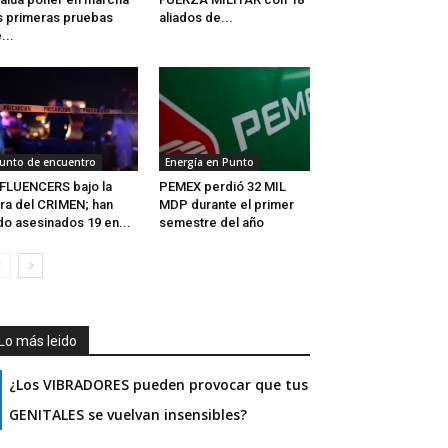
s primeras pruebas
aliados de...
...
unto de encuentro
Energía en Punto
FLUENCERS bajo la
PEMEX perdió 32 MIL
ra del CRIMEN; han
MDP durante el primer
do asesinados 19 en...
semestre del año
Lo más leido
¿Los VIBRADORES pueden provocar que tus
GENITALES se vuelvan insensibles?