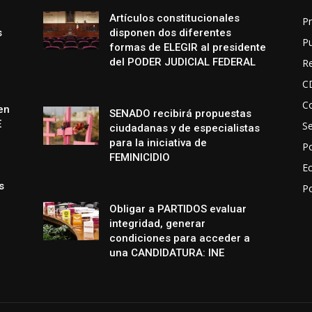
Artículos constitucionales
Pr
s
disponen dos diferentes
P
formas de ELEGIR al presidente
del PODER JUDICIAL FEDERAL
R
C
Co
en
SENADO recibirá propuestas
E
S
ciudadanas y de especialistas
para la iniciativa de
Po
FEMINICIDIO
E
s
P
Obligar a PARTIDOS evaluar
integridad, generar
condiciones para acceder a
una CANDIDATURA: INE