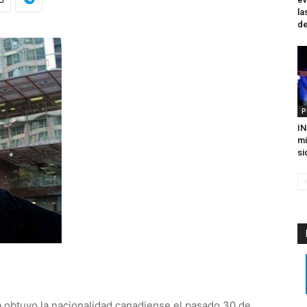
la
de
P
IN
mi
si
 obtuvo la nacionalidad canadiense el pasado 30 de