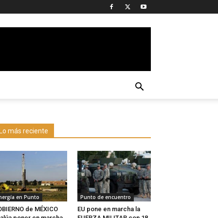
Lo más reciente
nergía en Punto
Punto de encuentro
OBIERNO de MÉXICO
EU pone en marcha la
alúa poner en marcha
FUERZA MILITAR con 18