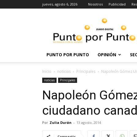
jueves, agosto 6, 2026
Nosotros
Publicidad
Re
Punto
por
punto
PUNTO POR PUNTO
OPINIÓN
SE
Inicio
noticias
Principales
Napoleón Gómez Urr
noticias
Principales
Napoleón Gómez 
ciudadano canad
Por
Zulia Durán
-
13 agosto, 2014
Compartir