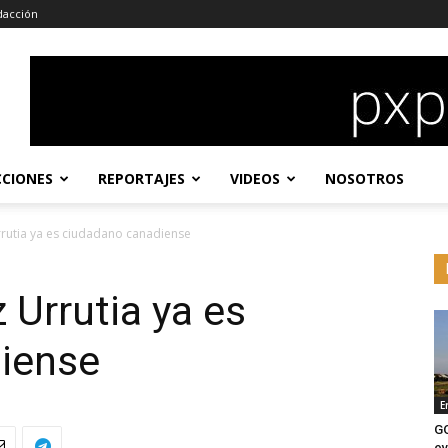
dacción
CCIONES
REPORTAJES
VIDEOS
NOSOTROS
utia ya es ciudadano canadiense
Urrutia ya es
iense
E
G
ev