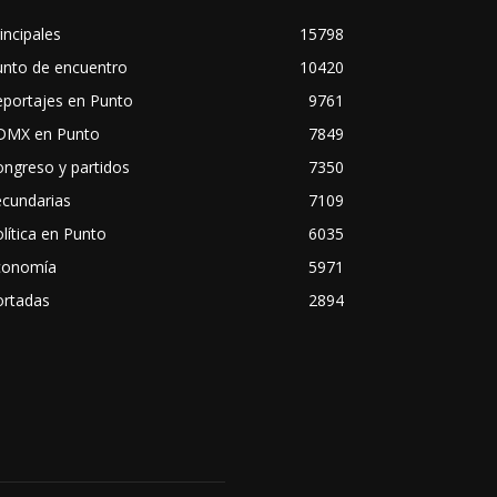
incipales
15798
unto de encuentro
10420
eportajes en Punto
9761
DMX en Punto
7849
ngreso y partidos
7350
ecundarias
7109
lítica en Punto
6035
conomía
5971
ortadas
2894