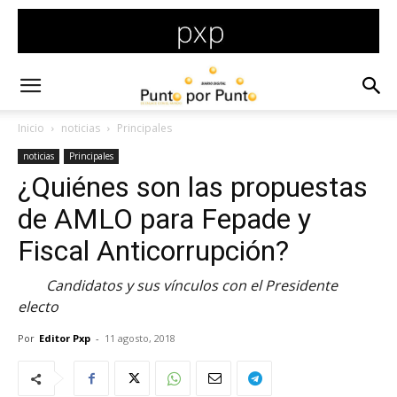
Inicio
noticias
Principales
noticias
Principales
¿Quiénes son las propuestas
de AMLO para Fepade y
Fiscal Anticorrupción?
Candidatos y sus vínculos con el Presidente
electo
Por
Editor Pxp
-
11 agosto, 2018