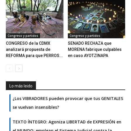
Congreso y partidos
Congreso y partidos
CONGRESO de la CDMX
SENADO RECHAZA que
analizará propuesta de
MORENA fabrique culpables
REFORMA para que PERROS...
en caso AYOTZINAPA
Lo más leido
¿Los VIBRADORES pueden provocar que tus GENITALES
se vuelvan insensibles?
TEXTO ÍNTEGRO: Agoniza LIBERTAD de EXPRESIÓN en
el MUNDO; emplean el Sistema Judicial contra la