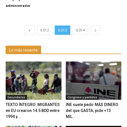
administrador
-
6.012
6.013
6.014
Lo más reciente
Secundarias
Congreso y partidos
TEXTO ÍNTEGRO: MIGRANTES
INE suele pedir MÁS DINERO
en EU crearon 14.5 BDD entre
del que GASTA; pide +13
1994 y...
MIL...