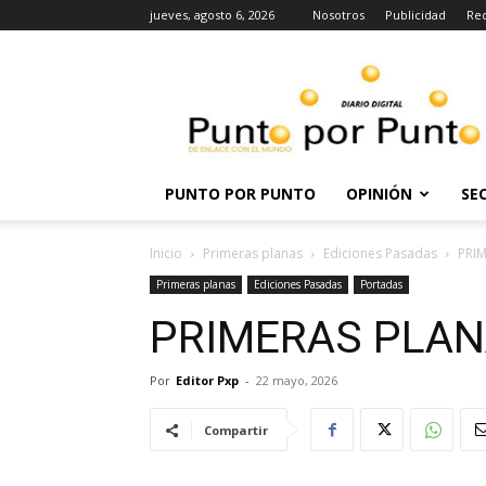
jueves, agosto 6, 2026
Nosotros
Publicidad
Re
Punto
por
punto
PUNTO POR PUNTO
OPINIÓN
SE
Inicio
Primeras planas
Ediciones Pasadas
PRIM
Primeras planas
Ediciones Pasadas
Portadas
PRIMERAS PLANA
Por
Editor Pxp
-
22 mayo, 2026
Compartir