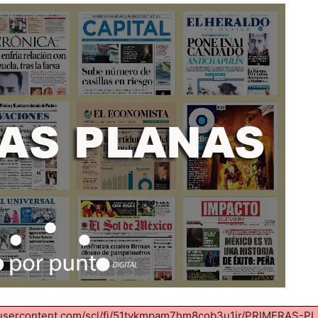
boxusercontent.com/scl/fi/51tykmpam7hm8cob3u1jr/PRIMERAS-