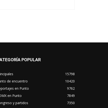
ATEGORÍA POPULAR
incipales
15798
unto de encuentro
10420
eportajes en Punto
9762
DMX en Punto
7849
ngreso y partidos
7350