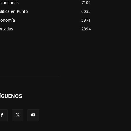
ecundarias
7109
lítica en Punto
6035
conomía
5971
ortadas
2894
ÍGUENOS