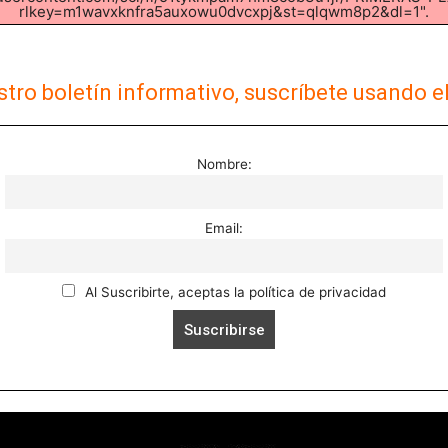
rlkey=m1wavxknfra5auxowu0dvcxpj&st=qlqwm8p2&dl=1".
tro boletín informativo, suscríbete usando e
Nombre:
Email:
Al Suscribirte, aceptas la política de privacidad