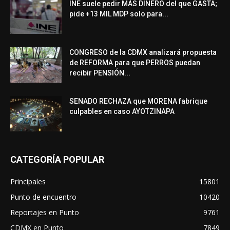
INE suele pedir MÁS DINERO del que GASTA;
pide +13 MIL MDP solo para...
CONGRESO de la CDMX analizará propuesta
de REFORMA para que PERROS puedan
recibir PENSIÓN...
SENADO RECHAZA que MORENA fabrique
culpables en caso AYOTZINAPA
CATEGORÍA POPULAR
Principales
15801
Punto de encuentro
10420
Reportajes en Punto
9761
CDMX en Punto
7849