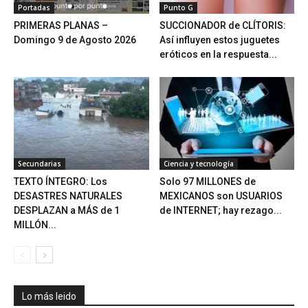
Portadas
Punto G
PRIMERAS PLANAS –
SUCCIONADOR de CLÍTORIS:
Domingo 9 de Agosto 2026
Así influyen estos juguetes
eróticos en la respuesta...
Secundarias
Ciencia y tecnología
TEXTO ÍNTEGRO: Los
Solo 97 MILLONES de
DESASTRES NATURALES
MEXICANOS son USUARIOS
DESPLAZAN a MÁS de 1
de INTERNET; hay rezago...
MILLÓN...
Lo más leido