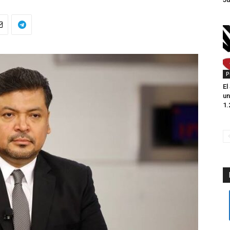
P
El
un
1.