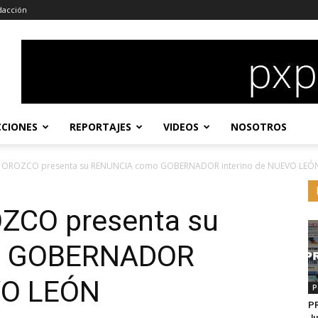
dacción
CCIONES
REPORTAJES
VIDEOS
NOSOTROS
ue OROZCO presenta su RENUNCIA como GOBERNADOR interino de NUEVO LEÓ
OZCO presenta su
o GOBERNADOR
VO LEÓN
P
P
Ju