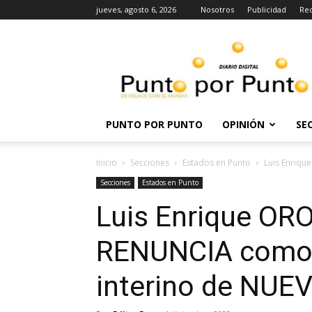
jueves, agosto 6, 2026
Nosotros
Publicidad
Re
Punto
por
punto
PUNTO POR PUNTO
OPINIÓN
SE
Inicio
Secciones
Estados en Punto
Luis Enriq
Secciones
Estados en Punto
Luis Enrique OR
RENUNCIA com
interino de NUE