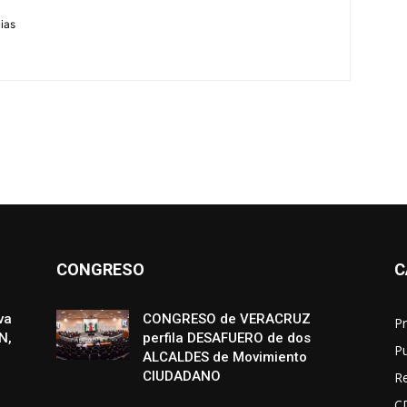
cias
CONGRESO
C
va
CONGRESO de VERACRUZ
Pr
N,
perfila DESAFUERO de dos
P
ALCALDES de Movimiento
CIUDADANO
R
C