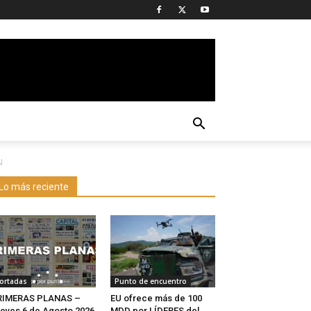
N
Lo más reciente
ortadas
Punto de encuentro
RIMERAS PLANAS –
EU ofrece más de 100
eves 6 de Agosto 2026
MDD por LÍDERES del