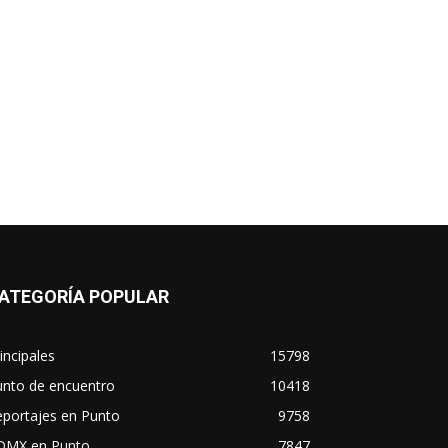
ATEGORÍA POPULAR
incipales
15798
unto de encuentro
10418
eportajes en Punto
9758
DMX en Punto
7847