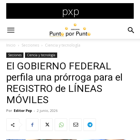
Inicio
Secciones
Ciencia y tecnología
Secciones
Ciencia y tecnología
El GOBIERNO FEDERAL
perfila una prórroga para el
REGISTRO de LÍNEAS
MÓVILES
Por
Editor Pxp
-
2 junio, 2026