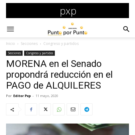
Inicio
Secciones
Congreso y partidos
Secciones
Congreso y partidos
MORENA en el Senado
propondrá reducción en el
PAGO de ALQUILERES
Por
Editor Pxp
-
11 mayo, 2020