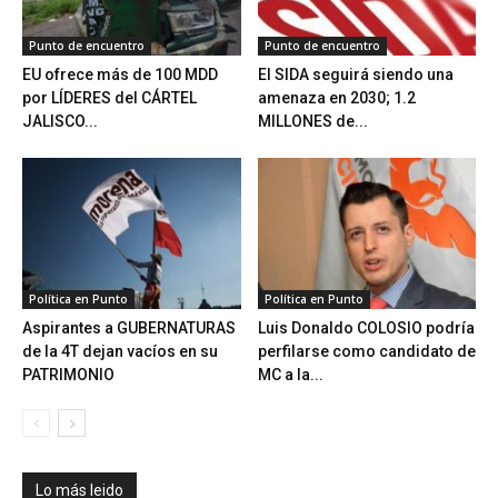
Punto de encuentro
Punto de encuentro
EU ofrece más de 100 MDD
El SIDA seguirá siendo una
por LÍDERES del CÁRTEL
amenaza en 2030; 1.2
JALISCO...
MILLONES de...
Política en Punto
Política en Punto
Aspirantes a GUBERNATURAS
Luis Donaldo COLOSIO podría
de la 4T dejan vacíos en su
perfilarse como candidato de
PATRIMONIO
MC a la...
Lo más leido