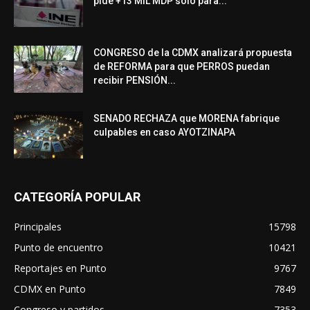
pide +13 MIL MDP solo para...
CONGRESO de la CDMX analizará propuesta
de REFORMA para que PERROS puedan
recibir PENSIÓN...
SENADO RECHAZA que MORENA fabrique
culpables en caso AYOTZINAPA
CATEGORÍA POPULAR
Principales
15798
Punto de encuentro
10421
Reportajes en Punto
9767
CDMX en Punto
7849
Congreso y partidos
7353