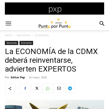
Inicio
Secciones
Economía
Secciones
Economía
La ECONOMÍA de la CDMX
deberá reinventarse,
advierten EXPERTOS
Por
Editor Pxp
-
26 mayo, 2020