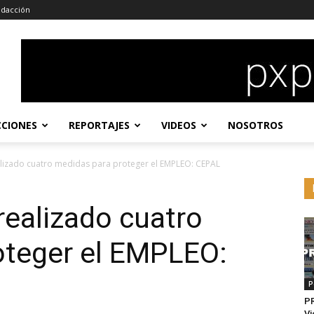
dacción
CCIONES
REPORTAJES
VIDEOS
NOSOTROS
lizado cuatro medidas para proteger el EMPLEO: CEPAL
ealizado cuatro
oteger el EMPLEO:
P
P
Vi