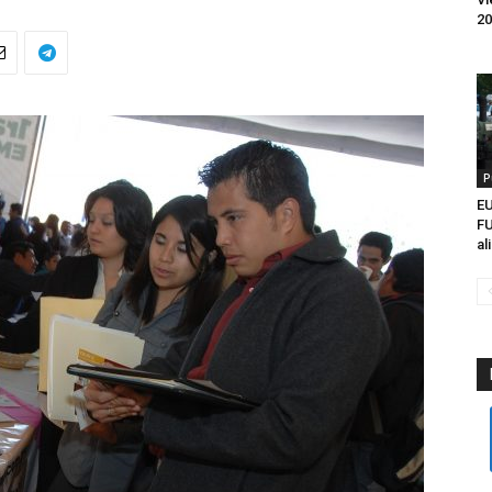
20
P
EU
FU
al