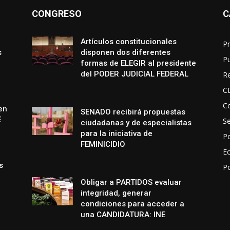
CONGRESO
C
Artículos constitucionales
Pr
s
disponen dos diferentes
P
formas de ELEGIR al presidente
del PODER JUDICIAL FEDERAL
R
C
Co
en
SENADO recibirá propuestas
E
S
ciudadanas y de especialistas
para la iniciativa de
Po
FEMINICIDIO
E
s
P
Obligar a PARTIDOS evaluar
integridad, generar
condiciones para acceder a
una CANDIDATURA: INE