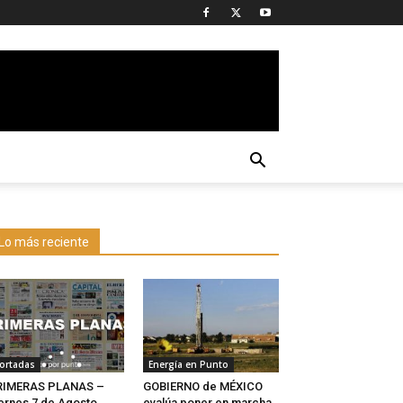
Lo más reciente
ortadas
Energía en Punto
RIMERAS PLANAS –
GOBIERNO de MÉXICO
ernes 7 de Agosto
evalúa poner en marcha