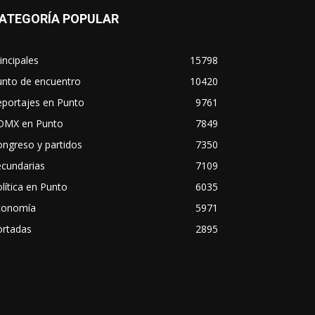
ATEGORÍA POPULAR
incipales
15798
unto de encuentro
10420
eportajes en Punto
9761
DMX en Punto
7849
ngreso y partidos
7350
ecundarias
7109
lítica en Punto
6035
conomía
5971
ortadas
2895