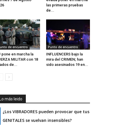
26
las primeras pruebas
de...
unto de encuentro
Punto de encuentro
 pone en marcha la
INFLUENCERS bajo la
ERZA MILITAR con 18
mira del CRIMEN; han
iados de...
sido asesinados 19 en...
Lo más leido
¿Los VIBRADORES pueden provocar que tus
GENITALES se vuelvan insensibles?