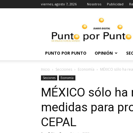
viernes, agosto 7, 2026
Nosotros
Publicidad
Re
Punto
por
punto
PUNTO POR PUNTO
OPINIÓN
SE
Inicio
Secciones
Economía
MÉXICO sólo ha rea
Secciones
Economía
MÉXICO sólo ha r
medidas para pr
CEPAL