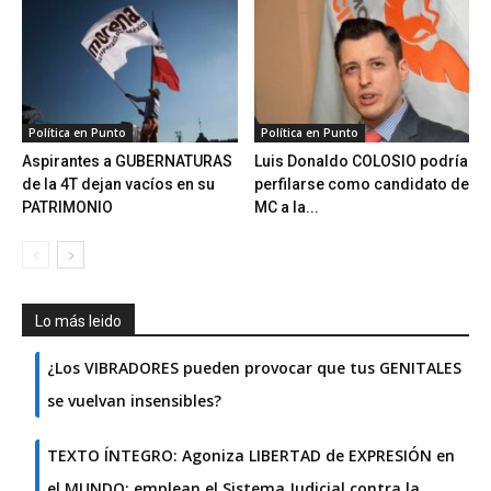
Política en Punto
Política en Punto
Aspirantes a GUBERNATURAS
Luis Donaldo COLOSIO podría
de la 4T dejan vacíos en su
perfilarse como candidato de
PATRIMONIO
MC a la...
Lo más leido
¿Los VIBRADORES pueden provocar que tus GENITALES
se vuelvan insensibles?
TEXTO ÍNTEGRO: Agoniza LIBERTAD de EXPRESIÓN en
el MUNDO; emplean el Sistema Judicial contra la