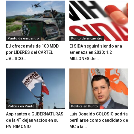
Punto de encuentro
Punto de encuentro
EU ofrece más de 100 MDD
El SIDA seguirá siendo una
por LÍDERES del CÁRTEL
amenaza en 2030; 1.2
JALISCO...
MILLONES de...
Política en Punto
Política en Punto
Aspirantes a GUBERNATURAS
Luis Donaldo COLOSIO podría
de la 4T dejan vacíos en su
perfilarse como candidato de
PATRIMONIO
MC a la...