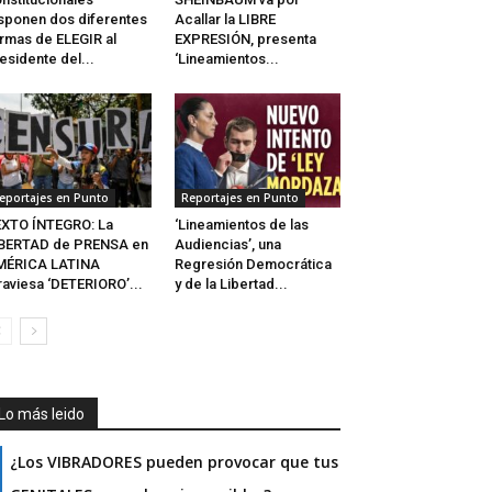
sponen dos diferentes
Acallar la LIBRE
rmas de ELEGIR al
EXPRESIÓN, presenta
esidente del...
‘Lineamientos...
eportajes en Punto
Reportajes en Punto
XTO ÍNTEGRO: La
‘Lineamientos de las
IBERTAD de PRENSA en
Audiencias’, una
MÉRICA LATINA
Regresión Democrática
raviesa ‘DETERIORO’...
y de la Libertad...
Lo más leido
¿Los VIBRADORES pueden provocar que tus