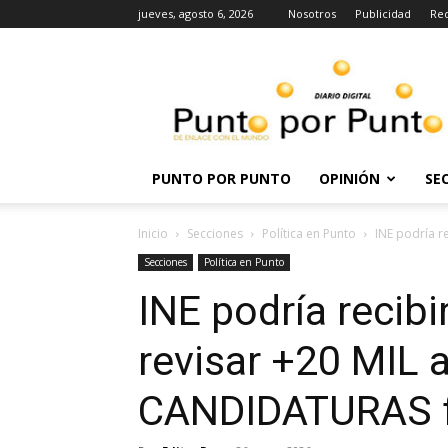
jueves, agosto 6, 2026
Nosotros
Publicidad
Re
Punto
por
punto
PUNTO POR PUNTO
OPINIÓN
SE
Inicio
Secciones
Política en Punto
INE podría r
Secciones
Política en Punto
INE podría recibi
revisar +20 MIL 
CANDIDATURAS fe