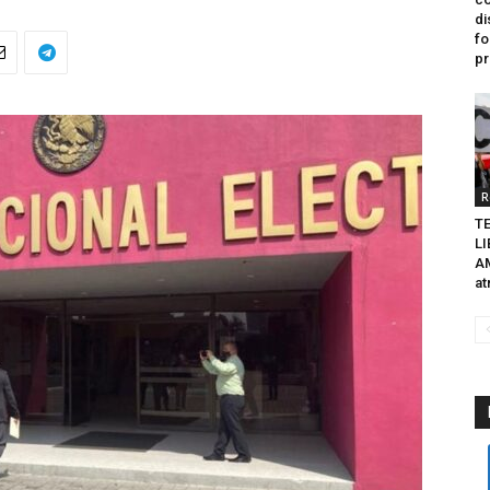
di
fo
pr
R
TE
L
A
at