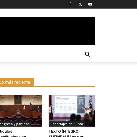
Lo más reciente
ongreso y partidos
Reportajes en Punto
tículos
TEXTO ÍNTEGRO:
nstitucionales
SHEINBAUM va por