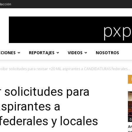
dacción
CCIONES
REPORTAJES
VIDEOS
NOSOTROS
ecibir solicitudes para revisar +20 MIL aspirantes a CANDIDATURAS federales...
r solicitudes para
aspirantes a
derales y locales
C
Ar
co