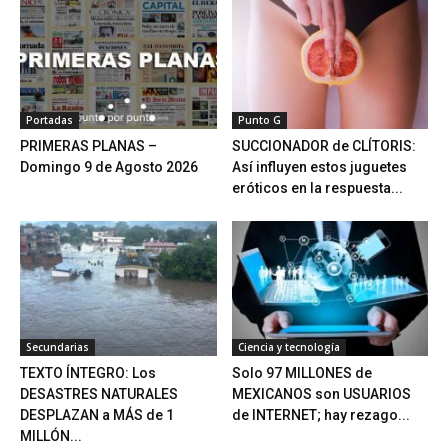
Portadas
Punto G
PRIMERAS PLANAS –
SUCCIONADOR de CLÍTORIS:
Domingo 9 de Agosto 2026
Así influyen estos juguetes
eróticos en la respuesta...
Secundarias
Ciencia y tecnología
TEXTO ÍNTEGRO: Los
Solo 97 MILLONES de
DESASTRES NATURALES
MEXICANOS son USUARIOS
DESPLAZAN a MÁS de 1
de INTERNET; hay rezago...
MILLÓN...