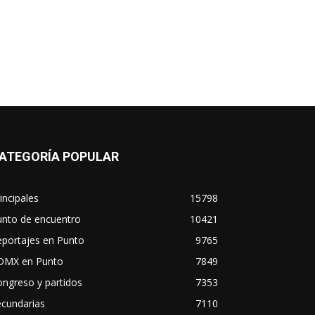
ATEGORÍA POPULAR
incipales
15798
unto de encuentro
10421
eportajes en Punto
9765
DMX en Punto
7849
ngreso y partidos
7353
ecundarias
7110