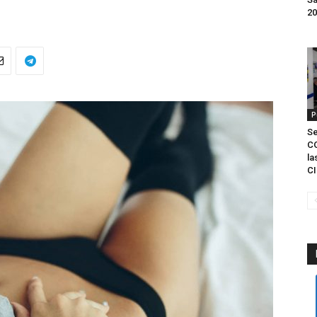
20
P
S
C
la
CI