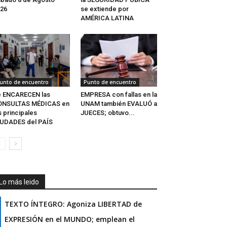
26
se extiende por
AMÉRICA LATINA
unto de encuentro
Punto de encuentro
e ENCARECEN las
EMPRESA con fallas en la
ONSULTAS MÉDICAS en
UNAM también EVALUÓ a
s principales
JUECES; obtuvo...
UDADES del PAÍS
Lo más leido
TEXTO ÍNTEGRO: Agoniza LIBERTAD de
EXPRESIÓN en el MUNDO; emplean el