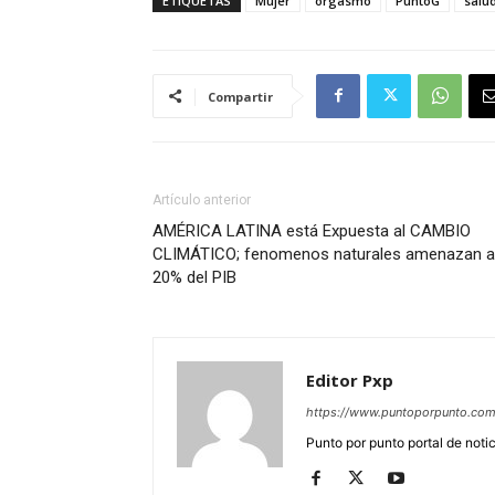
ETIQUETAS
Mujer
orgasmo
PuntoG
salu
Compartir
Artículo anterior
AMÉRICA LATINA está Expuesta al CAMBIO
CLIMÁTICO; fenomenos naturales amenazan a
20% del PIB
Editor Pxp
https://www.puntoporpunto.co
Punto por punto portal de noti