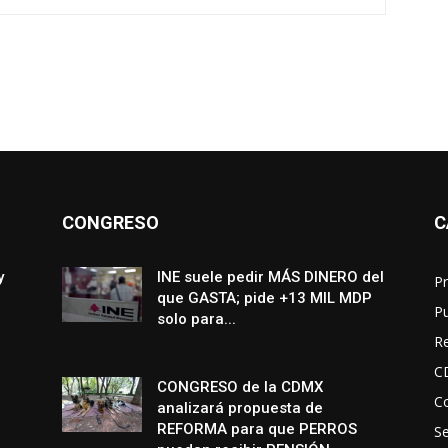
CONGRESO
C
y
INE suele pedir MÁS DINERO del
Pr
que GASTA; pide +13 MIL MDP
P
solo para...
R
C
CONGRESO de la CDMX
Co
analizará propuesta de
REFORMA para que PERROS
S