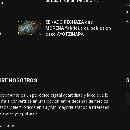
puedan recibir PENSIÓN...
NG
Po
E
P
SENADO RECHAZA que
MORENA fabrique culpables en
A
caso AYOTZINAPA
BRE NOSOTROS
S
oporpunto es un periódico digital apartidista y laico que le
sta a convertirse en una opción entre decenas de medios
esos y electrónicos en su gran mayoría atados a intereses
rciales y/o políticos.
áctanos: