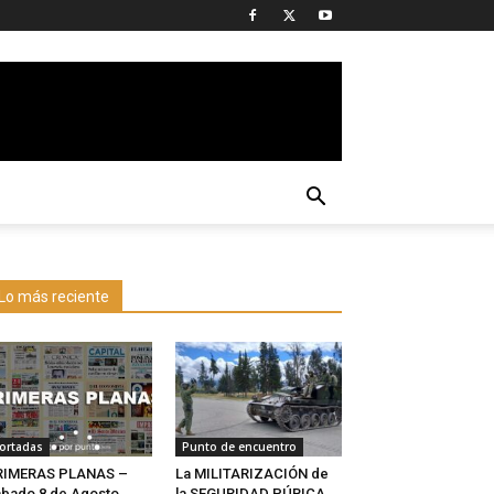
Lo más reciente
ortadas
Punto de encuentro
RIMERAS PLANAS –
La MILITARIZACIÓN de
bado 8 de Agosto
la SEGURIDAD PÚBICA