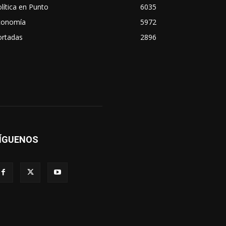
lítica en Punto
6035
conomía
5972
ortadas
2896
ÍGUENOS