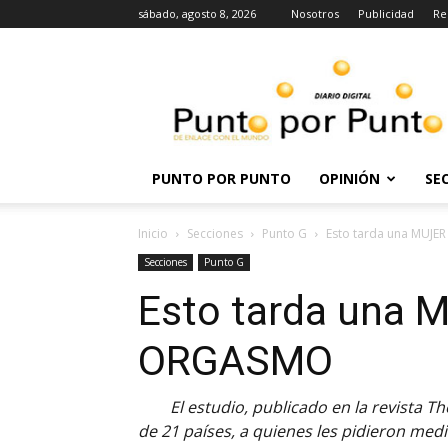
sábado, agosto 8, 2026
Nosotros
Publicidad
Re
Punto
por
punto
PUNTO POR PUNTO
OPINIÓN
SE
Inicio
Secciones
Punto G
Esto tarda una MUJER
Secciones
Punto G
Esto tarda una M
ORGASMO
El estudio, publicado en la revista T
de 21 países, a quienes les pidieron medi