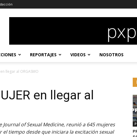
dacción
CCIONES
REPORTAJES
VIDEOS
NOSOTROS
 en llegar al ORGASMO
UJER en llegar al
he Journal of Sexual Medicine, reunió a 645 mujeres
P
r el tiempo desde que iniciara la excitación sexual
P
Sá