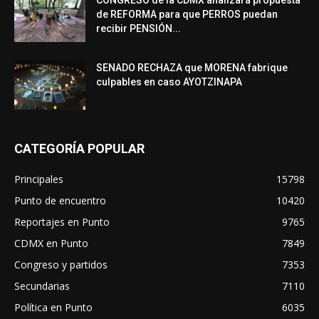
CONGRESO de la CDMX analizará propuesta
de REFORMA para que PERROS puedan
recibir PENSIÓN...
SENADO RECHAZA que MORENA fabrique
culpables en caso AYOTZINAPA
CATEGORÍA POPULAR
Principales
15798
Punto de encuentro
10420
Reportajes en Punto
9765
CDMX en Punto
7849
Congreso y partidos
7353
Secundarias
7110
Política en Punto
6035