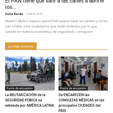
El PAN tiene que salir a las calles a abrirle
los...
Zulia Durán
-
9 abril, 2015
Madero Muñoz expuso que el PAN quiere hacer un cambio y no les
van a fallar a los ciudadanos que están molestos por lo que
sucede en materia económica, de seguridad y corrupción
Lo más reciente
Punto de encuentro
Punto de encuentro
La MILITARIZACIÓN de la
Se ENCARECEN las
SEGURIDAD PÚBICA se
CONSULTAS MÉDICAS en las
extiende por AMÉRICA LATINA
principales CIUDADES del
PAÍS