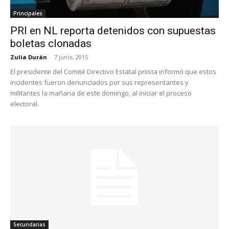
Principales
PRI en NL reporta detenidos con supuestas
boletas clonadas
Zulia Durán
-
7 junio, 2015
El presidente del Comité Directivo Estatal priista informó que estos
incidentes fueron denunciados por sus representantes y
militantes la mañana de este domingo, al iniciar el proceso
electoral.
Secundarias