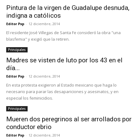
Pintura de la virgen de Guadalupe desnuda,
indigna a católicos
Editor Pxp
-
12 diciembre, 2014
El residente José Villegas de Santa Fe consideró la obra "una
blasfemia" y exigió que la retiren.
Principales
Madres se visten de luto por los 43 en el
día...
Editor Pxp
-
12 diciembre, 2014
En esta protesta exigieron al Estado mexicano que haga lo
necesario para parar las desapariciones y asesinatos, y en
especial los feminicidios.
Principales
Mueren dos peregrinos al ser arrollados por
conductor ebrio
Editor Pxp
-
12 diciembre, 2014