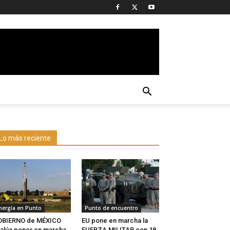
Lo más reciente
nergía en Punto
Punto de encuentro
OBIERNO de MÉXICO
EU pone en marcha la
alúa poner en marcha
FUERZA MILITAR con 18