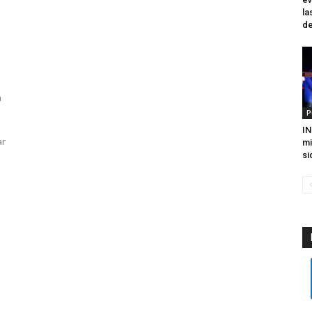
la
de
n
P
IN
ar
mi
si