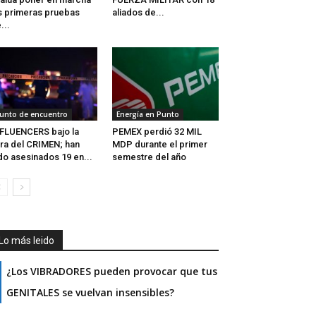
s primeras pruebas
aliados de...
...
unto de encuentro
Energía en Punto
FLUENCERS bajo la
PEMEX perdió 32 MIL
ra del CRIMEN; han
MDP durante el primer
do asesinados 19 en...
semestre del año
Lo más leido
¿Los VIBRADORES pueden provocar que tus
GENITALES se vuelvan insensibles?