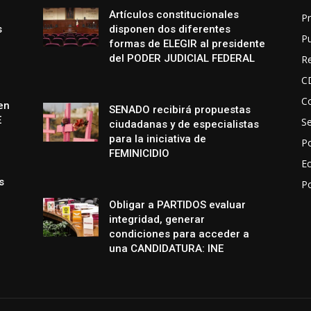
Artículos constitucionales
Pr
s
disponen dos diferentes
P
formas de ELEGIR al presidente
del PODER JUDICIAL FEDERAL
R
C
Co
en
SENADO recibirá propuestas
E
S
ciudadanas y de especialistas
para la iniciativa de
Po
FEMINICIDIO
E
s
P
Obligar a PARTIDOS evaluar
integridad, generar
condiciones para acceder a
una CANDIDATURA: INE