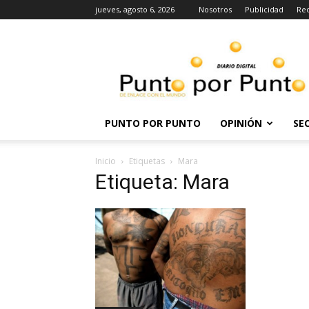
jueves, agosto 6, 2026
Nosotros
Publicidad
Re
Punto
por
punto
PUNTO POR PUNTO
OPINIÓN
SE
Inicio
Etiquetas
Mara
Etiqueta: Mara