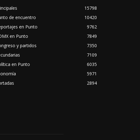
incipales
15798
unto de encuentro
10420
eportajes en Punto
9762
DMX en Punto
7849
ngreso y partidos
7350
ecundarias
7109
lítica en Punto
6035
conomía
5971
ortadas
2894