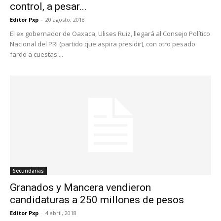
control, a pesar...
Editor Pxp
-
20 agosto, 2018
El ex gobernador de Oaxaca, Ulises Ruiz, llegará al Consejo Político
Nacional del PRI (partido que aspira presidir), con otro pesado
fardo a cuestas:...
Secundarias
Granados y Mancera vendieron
candidaturas a 250 millones de pesos
Editor Pxp
-
4 abril, 2018