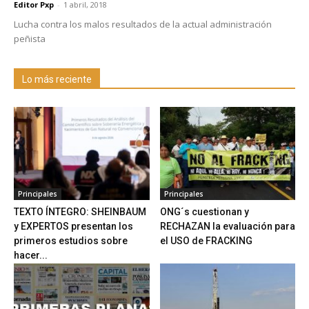
Editor Pxp
-
1 abril, 2018
Lucha contra los malos resultados de la actual administración
peñista
Lo más reciente
Principales
Principales
TEXTO ÍNTEGRO: SHEINBAUM
ONG´s cuestionan y
y EXPERTOS presentan los
RECHAZAN la evaluación para
primeros estudios sobre
el USO de FRACKING
hacer...