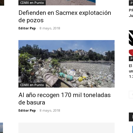
CDMX en Punto
P
P
Defienden en Sacmex explotación
Ju
de pozos
Editor Pxp
-
8 mayo, 2018
P
El
un
1.
CDMX en Punto
Al año recogen 170 mil toneladas
de basura
Editor Pxp
-
8 mayo, 2018