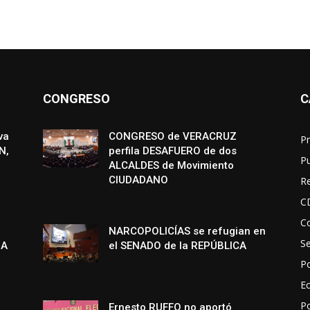
CONGRESO
C
va
CONGRESO de VERACRUZ
Pr
N,
perfila DESAFUERO de dos
P
ALCALDES de Movimiento
CIUDADANO
R
C
Co
NARCOPOLICÍAS se refugian en
S
NA
el SENADO de la REPÚBLICA
Po
E
P
Ernesto RUFFO no aportó