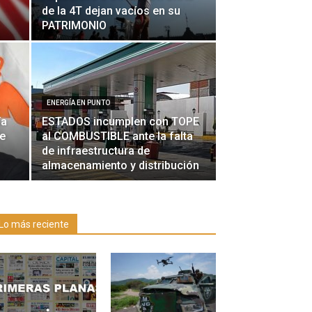
de la 4T dejan vacíos en su
PATRIMONIO
ENERGÍA EN PUNTO
ía
ESTADOS incumplen con TOPE
de
al COMBUSTIBLE ante la falta
de infraestructura de
almacenamiento y distribución
Lo más reciente