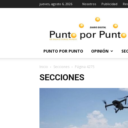
jueves, agosto 6, 2026
Nosotros
Publicidad
Re
Punto
por
punto
PUNTO POR PUNTO
OPINIÓN
SE
Inicio
Secciones
Página 4275
SECCIONES