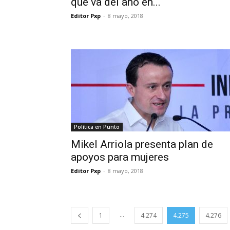
que va del año en...
Editor Pxp
-
8 mayo, 2018
Política en Punto
Mikel Arriola presenta plan de
apoyos para mujeres
Editor Pxp
-
8 mayo, 2018
...
1
4.274
4.275
4.276