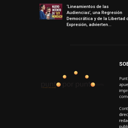
‘Lineamientos de las
Audiencias’, una Regresión
Democrática y de la Libertad 
Expresión, advierten...
SO
Punt
apue
impr
come
Cont
dire
reda
publ