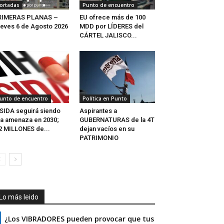
ortadas
Punto de encuentro
RIMERAS PLANAS –
EU ofrece más de 100
eves 6 de Agosto 2026
MDD por LÍDERES del
CÁRTEL JALISCO...
unto de encuentro
Política en Punto
 SIDA seguirá siendo
Aspirantes a
a amenaza en 2030;
GUBERNATURAS de la 4T
2 MILLONES de...
dejan vacíos en su
PATRIMONIO
Lo más leido
¿Los VIBRADORES pueden provocar que tus