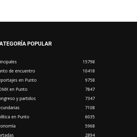
ATEGORÍA POPULAR
incipales
15798
unto de encuentro
10418
eportajes en Punto
9758
DMX en Punto
7847
ngreso y partidos
7347
ecundarias
7108
lítica en Punto
6035
conomía
5968
ortadas
2894