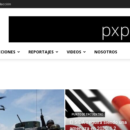
dacción
CCIONES
REPORTAJES
VIDEOS
NOSOTROS
PUNTO DE ENCUENTRO
El SIDA seguirá siendo una
amenaza en 2030; 1.2