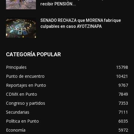
recibir PENSIÓN...
SENADO RECHAZA que MORENA fabrique
culpables en caso AYOTZINAPA
CATEGORÍA POPULAR
Principales
15798
Punto de encuentro
10421
Reportajes en Punto
9767
CDMX en Punto
7849
Congreso y partidos
7353
Secundarias
7111
Política en Punto
6035
Economía
5972