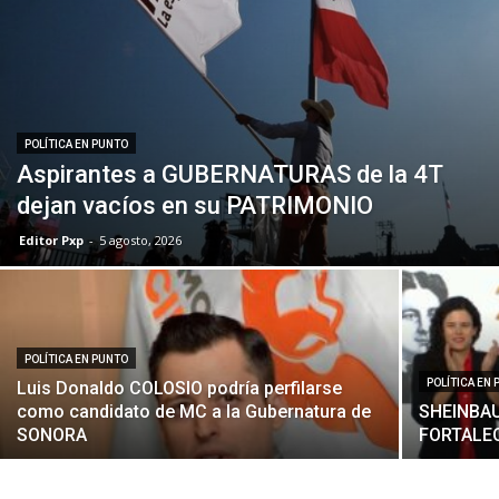
POLÍTICA EN PUNTO
Aspirantes a GUBERNATURAS de la 4T
dejan vacíos en su PATRIMONIO
Editor Pxp
-
5 agosto, 2026
POLÍTICA EN PUNTO
POLÍTICA EN
Luis Donaldo COLOSIO podría perfilarse
como candidato de MC a la Gubernatura de
SHEINBAU
SONORA
FORTALE