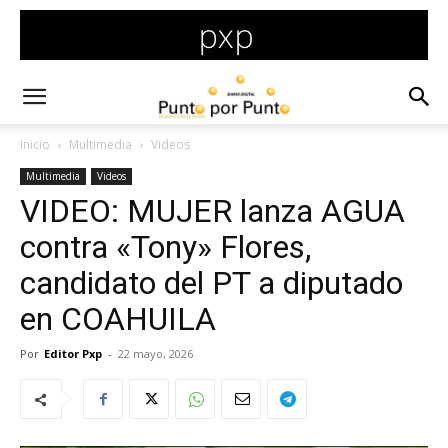
Inicio
Multimedia
Videos
Multimedia
Videos
VIDEO: MUJER lanza AGUA
contra «Tony» Flores,
candidato del PT a diputado
en COAHUILA
Por
Editor Pxp
-
22 mayo, 2026