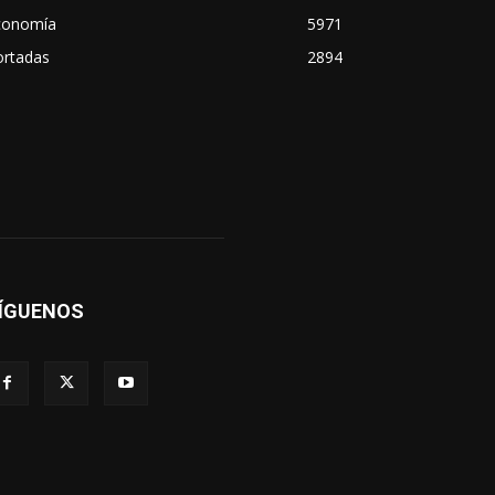
conomía
5971
ortadas
2894
ÍGUENOS