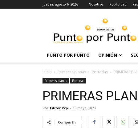
jueves, agosto 6, 2026
Nosotros
Publicidad
Re
Punto
por
punto
PUNTO POR PUNTO
OPINIÓN
SE
Inicio
Primeras planas
Portadas
PRIMERAS PLA
Primeras planas
Portadas
PRIMERAS PLANA
Por
Editor Pxp
-
15 mayo, 2020
Compartir