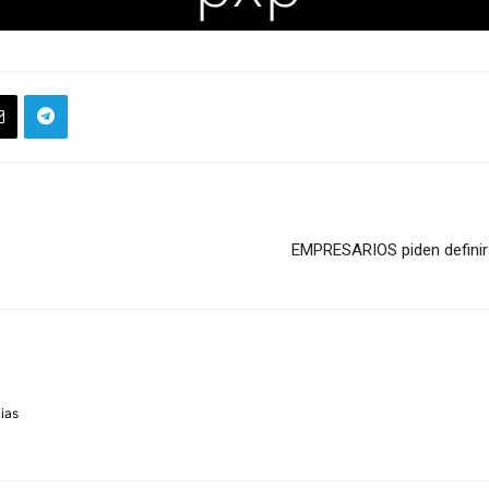
EMPRESARIOS piden defin
m
cias