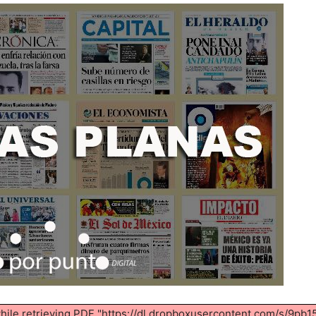
while retrieving PDF "https://dl.dropboxusercontent.com/s/