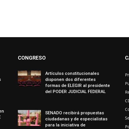
CONGRESO
C
Artículos constitucionales
Pr
s
disponen dos diferentes
P
formas de ELEGIR al presidente
del PODER JUDICIAL FEDERAL
R
C
Co
en
SENADO recibirá propuestas
E
S
ciudadanas y de especialistas
para la iniciativa de
Po