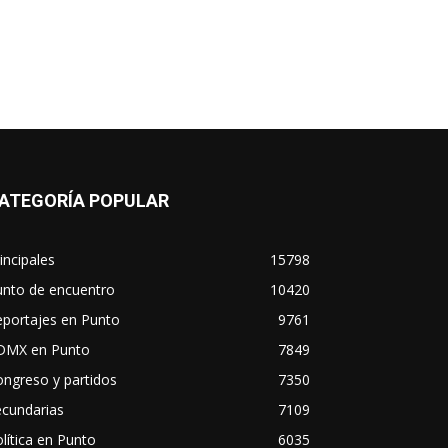
ATEGORÍA POPULAR
incipales
15798
unto de encuentro
10420
eportajes en Punto
9761
DMX en Punto
7849
ngreso y partidos
7350
ecundarias
7109
lítica en Punto
6035