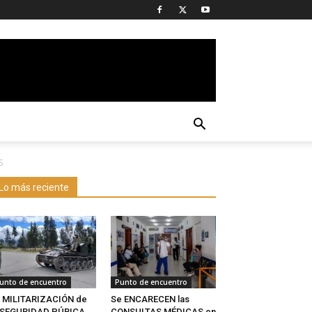
S
Lo más reciente
unto de encuentro
Punto de encuentro
 MILITARIZACIÓN de
Se ENCARECEN las
a SEGURIDAD PÚBICA
CONSULTAS MÉDICAS en