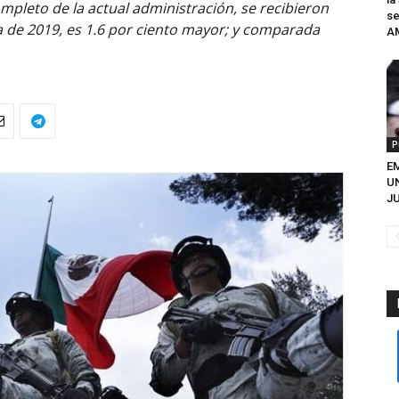
mpleto de la actual administración, se recibieron
se
a de 2019, es 1.6 por ciento mayor; y comparada
A
P
EM
U
JU