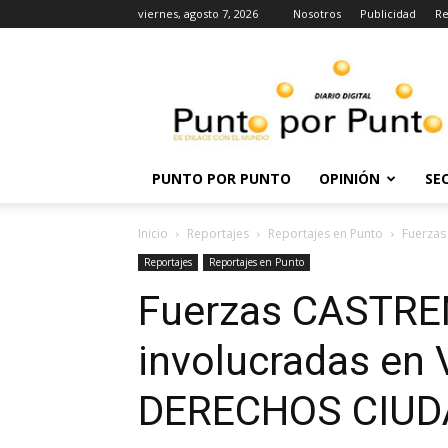
viernes, agosto 7, 2026
Nosotros
Publicidad
Re
Punto
por
punto
PUNTO POR PUNTO
OPINIÓN
SE
Inicio
Reportajes
Reportajes en Punto
Fuerzas
Reportajes
Reportajes en Punto
Fuerzas CASTRE
involucradas en
DERECHOS CIU