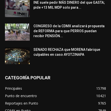
INE suele pedir MÁS DINERO del que GASTA;
pide +13 MIL MDP solo para...
CONGRESO de la CDMX analizará propuesta
de REFORMA para que PERROS puedan
recibir PENSIÓN...
SENADO RECHAZA que MORENA fabrique
culpables en caso AYOTZINAPA
CATEGORÍA POPULAR
Principales
15798
Punto de encuentro
10421
Reportajes en Punto
9765
CDMX en Punto
7849