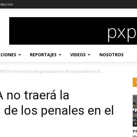
dacción
CCIONES
REPORTAJES
VIDEOS
NOSOTROS
NISTÍA no traerá la despresurización de los penales en el...
no traerá la
 de los penales en el
P
P
Vi