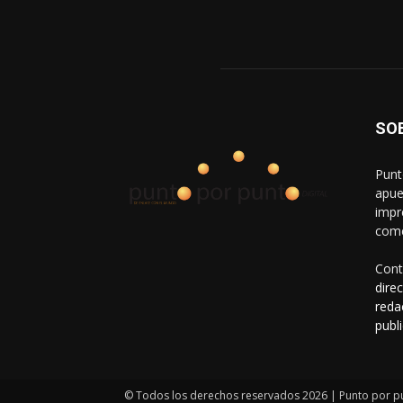
SO
Punt
apue
impr
come
Cont
dire
reda
publ
© Todos los derechos reservados 2026 | Punto por p