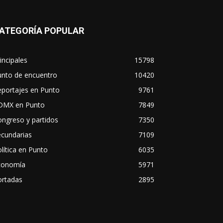
ATEGORÍA POPULAR
incipales
15798
unto de encuentro
10420
eportajes en Punto
9761
DMX en Punto
7849
ngreso y partidos
7350
ecundarias
7109
lítica en Punto
6035
conomía
5971
ortadas
2895