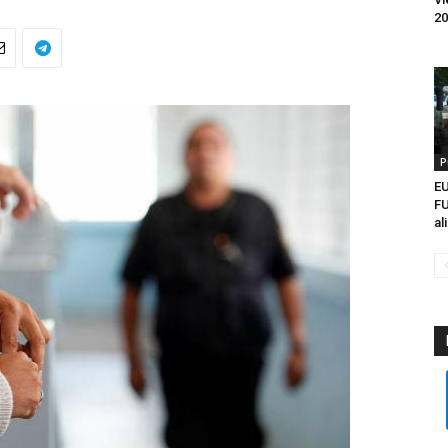
20
P
EU
FU
al