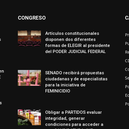
CONGRESO
C
Artículos constitucionales
Pr
s
disponen dos diferentes
P
formas de ELEGIR al presidente
del PODER JUDICIAL FEDERAL
R
C
Co
en
SENADO recibirá propuestas
E
S
ciudadanas y de especialistas
para la iniciativa de
Po
FEMINICIDIO
E
s
P
Obligar a PARTIDOS evaluar
integridad, generar
condiciones para acceder a