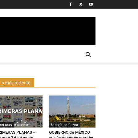
Lo más reciente
ortadas
Energía en Punto
RIMERAS PLANAS –
GOBIERNO de MÉXICO
ernes 7 de Agosto
evalúa poner en marcha