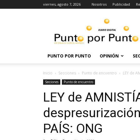
viernes, agosto 7, 2026
Nosotros
Publicidad
Re
Punto
por
punto
PUNTO POR PUNTO
OPINIÓN
SE
Inicio
Secciones
Punto de encuentro
LEY de AM
Secciones
Punto de encuentro
LEY de AMNISTÍA 
despresurización
PAÍS: ONG