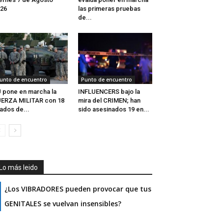
26
las primeras pruebas
de...
unto de encuentro
Punto de encuentro
 pone en marcha la
INFLUENCERS bajo la
ERZA MILITAR con 18
mira del CRIMEN; han
iados de...
sido asesinados 19 en...
Lo más leido
¿Los VIBRADORES pueden provocar que tus
GENITALES se vuelvan insensibles?