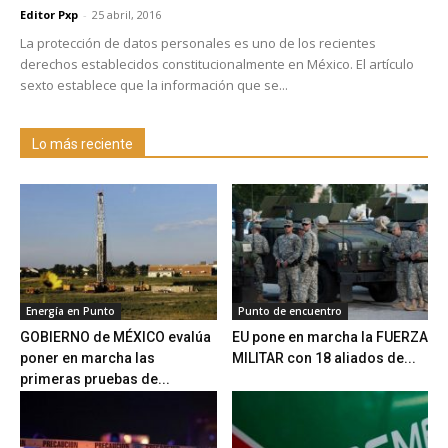
Editor Pxp
-
25 abril, 2016
La protección de datos personales es uno de los recientes
derechos establecidos constitucionalmente en México. El artículo
sexto establece que la información que se...
Lo más reciente
Energía en Punto
Punto de encuentro
GOBIERNO de MÉXICO evalúa
EU pone en marcha la FUERZA
poner en marcha las
MILITAR con 18 aliados de...
primeras pruebas de...