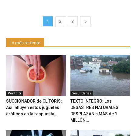
1
2
3
Lo más reciente
Punto G
Secundarias
SUCCIONADOR de CLÍTORIS:
TEXTO ÍNTEGRO: Los
Así influyen estos juguetes
DESASTRES NATURALES
eróticos en la respuesta...
DESPLAZAN a MÁS de 1
MILLÓN...