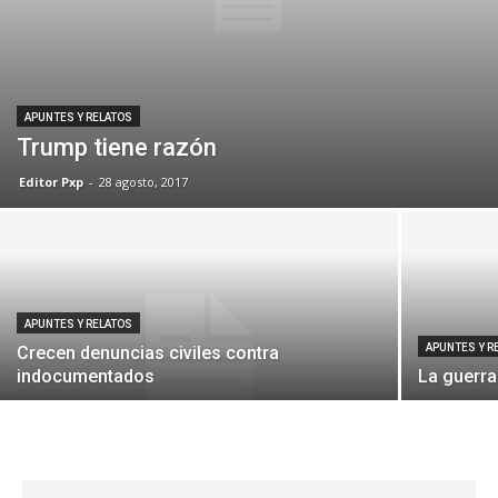
APUNTES Y RELATOS
Trump tiene razón
Editor Pxp
-
28 agosto, 2017
APUNTES Y RELATOS
APUNTES Y R
Crecen denuncias civiles contra
indocumentados
La guerra