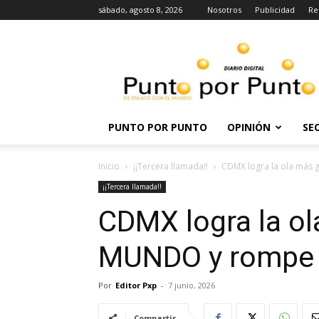
sábado, agosto 8, 2026
Nosotros
Publicidad
Re
Punto
por
punto
PUNTO POR PUNTO
OPINIÓN
SE
Inicio
¡¡Tercera llamada!!
CDMX logra la ola más
¡¡Tercera llamada!!
CDMX logra la ol
MUNDO y rompe
Por
Editor Pxp
-
7 junio, 2026
Compartir