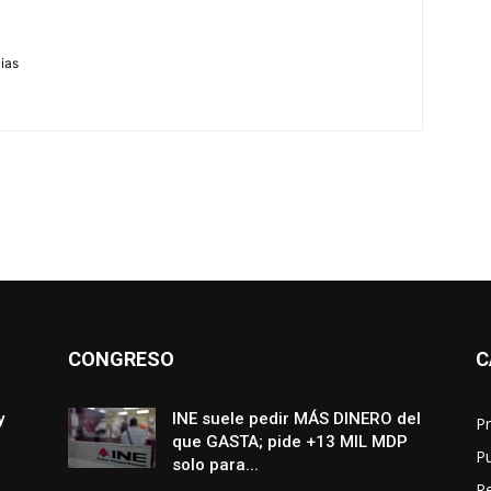
m
cias
CONGRESO
C
y
INE suele pedir MÁS DINERO del
Pr
que GASTA; pide +13 MIL MDP
P
solo para...
R