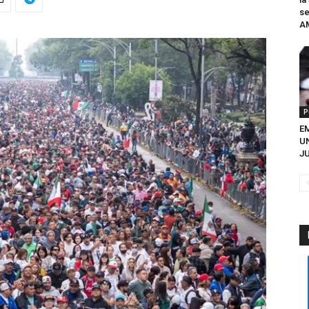
se
A
P
EM
U
JU