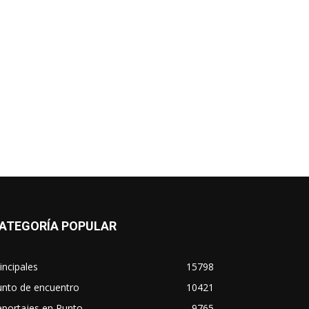
ATEGORÍA POPULAR
incipales
15798
unto de encuentro
10421
eportajes en Punto
9765