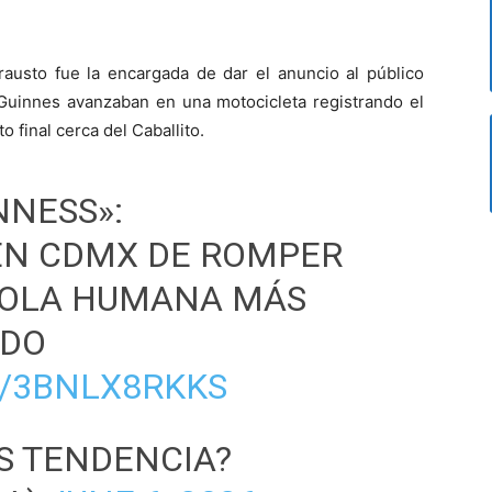
rausto fue la encargada de dar el anuncio al público
 Guinnes avanzaban en una motocicleta registrando el
o final cerca del Caballito.
NNESS»:
EN CDMX DE ROMPER
A OLA HUMANA MÁS
NDO
M/3BNLX8RKKS
S TENDENCIA?