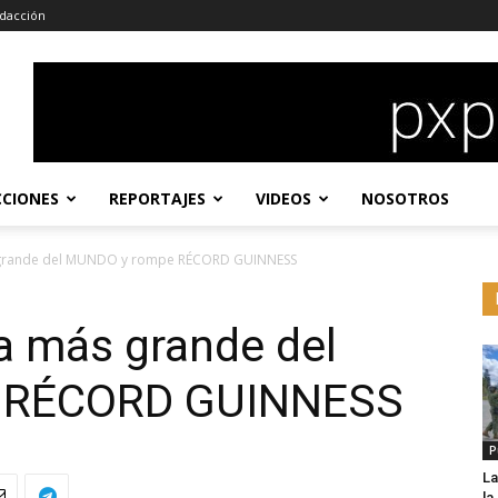
dacción
CCIONES
REPORTAJES
VIDEOS
NOSOTROS
 grande del MUNDO y rompe RÉCORD GUINNESS
a más grande del
 RÉCORD GUINNESS
P
La
l