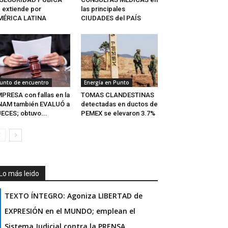
 extiende por
las principales
MÉRICA LATINA
CIUDADES del PAÍS
unto de encuentro
Energía en Punto
PRESA con fallas en la
TOMAS CLANDESTINAS
NAM también EVALUÓ a
detectadas en ductos de
ECES; obtuvo...
PEMEX se elevaron 3.7%
Lo más leido
TEXTO ÍNTEGRO: Agoniza LIBERTAD de
EXPRESIÓN en el MUNDO; emplean el
Sistema Judicial contra la PRENSA