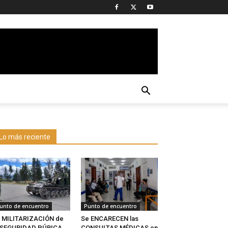
Lo más reciente
unto de encuentro
Punto de encuentro
 MILITARIZACIÓN de
Se ENCARECEN las
a SEGURIDAD PÚBICA
CONSULTAS MÉDICAS en