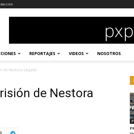
dacción
CCIONES
REPORTAJES
VIDEOS
NOSOTROS
ón de Nestora Salgado
risión de Nestora
P
P
Vi