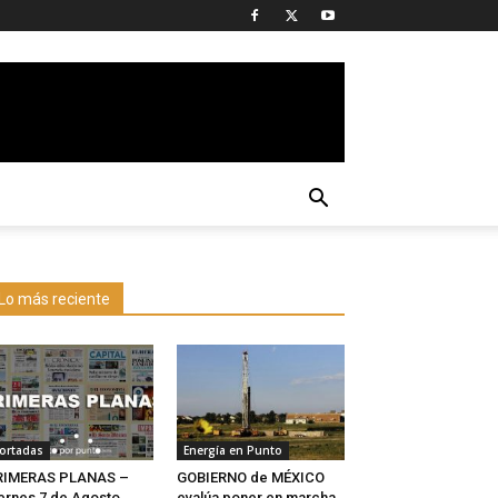
Lo más reciente
ortadas
Energía en Punto
RIMERAS PLANAS –
GOBIERNO de MÉXICO
ernes 7 de Agosto
evalúa poner en marcha