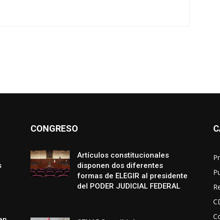
CONGRESO
C
Artículos constitucionales
Pr
s
disponen dos diferentes
P
formas de ELEGIR al presidente
del PODER JUDICIAL FEDERAL
R
C
Co
en