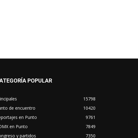
ATEGORÍA POPULAR
incipales
15798
unto de encuentro
10420
eportajes en Punto
9761
DMX en Punto
7849
ngreso y partidos
7350