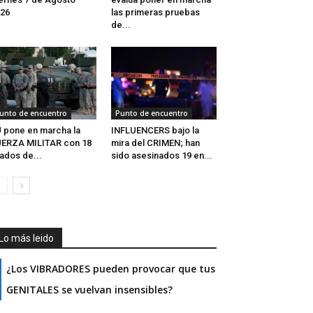
26
las primeras pruebas
de...
unto de encuentro
Punto de encuentro
 pone en marcha la
INFLUENCERS bajo la
ERZA MILITAR con 18
mira del CRIMEN; han
iados de...
sido asesinados 19 en...
Lo más leido
¿Los VIBRADORES pueden provocar que tus
GENITALES se vuelvan insensibles?