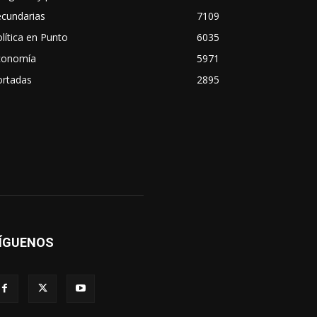
ecundarias
7109
lítica en Punto
6035
conomía
5971
ortadas
2895
ÍGUENOS