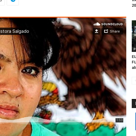
20
P
EU
FU
al