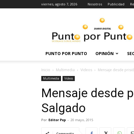
viernes, agosto 7, 2026
Nosotros
Publicidad
Re
Punto
por
punto
PUNTO POR PUNTO
OPINIÓN
SE
Inicio
Multimedia
Videos
Mensaje desde prisi
Multimedia
Videos
Mensaje desde p
Salgado
Por
Editor Pxp
-
20 mayo, 2015
Compartir