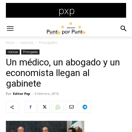
Inicio
noticias
Principales
noticias
Principales
Un médico, un abogado y un
economista llegan al
gabinete
Por
Editor Pxp
-
9 febrero, 2016